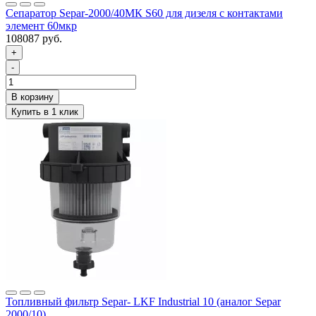
Сепаратор Separ-2000/40МК S60 для дизеля с контактами
элемент 60мкр
108087 руб.
+
-
Топливный фильтр Separ- LKF Industrial 10 (аналог Separ
2000/10)