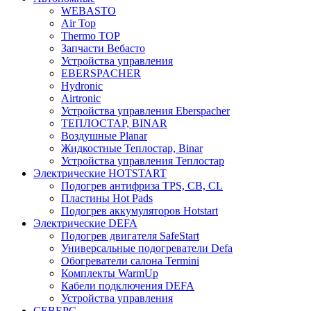
WEBASTO
Air Top
Thermo TOP
Запчасти Вебасто
Устройства управления
EBERSPACHER
Hydronic
Airtronic
Устройства управления Eberspacher
ТЕПЛОСТАР, BINAR
Воздушные Planar
Жидкостные Теплостар, Binar
Устройства управления Теплостар
Электрические HOTSTART
Подогрев антифриза TPS, CB, CL
Пластины Hot Pads
Подогрев аккумуляторов Hotstart
Электрические DEFA
Подогрев двигателя SafeStart
Универсальные подогреватели Defa
Обогреватели салона Termini
Комплекты WarmUp
Кабели подключения DEFA
Устройства управления
СЕВЕРС