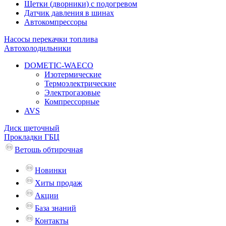
Щетки (дворники) с подогревом
Датчик давления в шинах
Автокомпрессоры
Насосы перекачки топлива
Автохолодильники
DOMETIC-WAECO
Изотермические
Термоэлектрические
Электрогазовые
Компрессорные
AVS
Диск щеточный
Прокладки ГБЦ
Ветошь обтирочная
Новинки
Хиты продаж
Акции
База знаний
Контакты