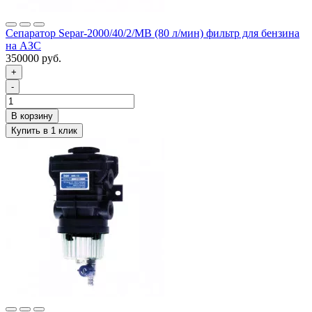
Сепаратор Separ-2000/40/2/МВ (80 л/мин) фильтр для бензина
на АЗС
350000 руб.
+
-