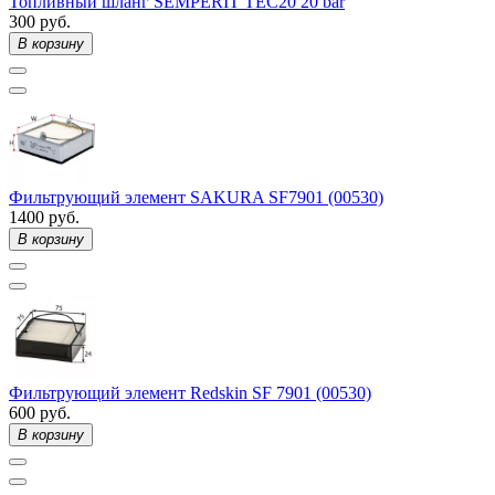
Топливный шланг SEMPERIT TEC20 20 bar
300 руб.
В корзину
Фильтрующий элемент SAKURA SF7901 (00530)
1400 руб.
В корзину
Фильтрующий элемент Redskin SF 7901 (00530)
600 руб.
В корзину