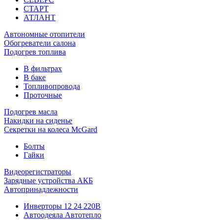
СТАРТ
АТЛАНТ
Автономные отопители
Обогреватели салона
Подогрев топлива
В фильтрах
В баке
Топливопровода
Проточные
Подогрев масла
Накидки на сиденье
Секретки на колеса McGard
Болты
Гайки
Видеорегистраторы
Зарядные устройства АКБ
Автопринадлежности
Инверторы 12 24 220В
Автоодеяла Автотепло