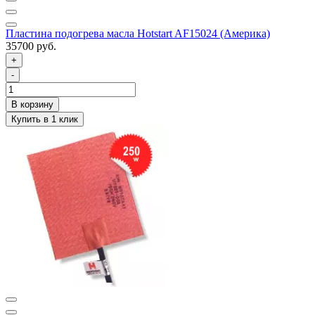
Пластина подогрева масла Hotstart AF15024 (Америка)
35700 руб.
+
-