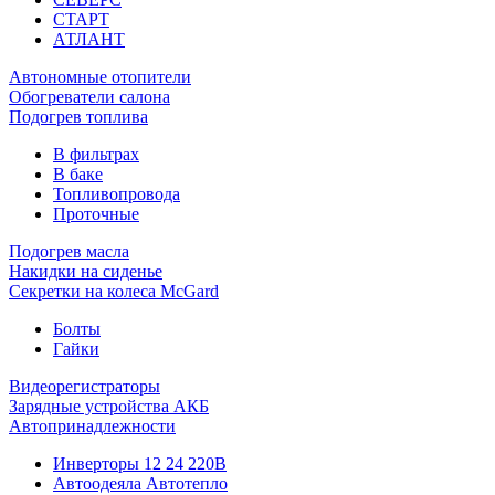
СТАРТ
АТЛАНТ
Автономные отопители
Обогреватели салона
Подогрев топлива
В фильтрах
В баке
Топливопровода
Проточные
Подогрев масла
Накидки на сиденье
Секретки на колеса McGard
Болты
Гайки
Видеорегистраторы
Зарядные устройства АКБ
Автопринадлежности
Инверторы 12 24 220В
Автоодеяла Автотепло