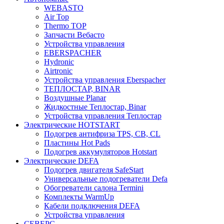
WEBASTO
Air Top
Thermo TOP
Запчасти Вебасто
Устройства управления
EBERSPACHER
Hydronic
Airtronic
Устройства управления Eberspacher
ТЕПЛОСТАР, BINAR
Воздушные Planar
Жидкостные Теплостар, Binar
Устройства управления Теплостар
Электрические HOTSTART
Подогрев антифриза TPS, CB, CL
Пластины Hot Pads
Подогрев аккумуляторов Hotstart
Электрические DEFA
Подогрев двигателя SafeStart
Универсальные подогреватели Defa
Обогреватели салона Termini
Комплекты WarmUp
Кабели подключения DEFA
Устройства управления
СЕВЕРС