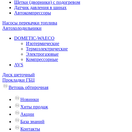
Щетки (дворники) с подогревом
Датчик давления в шинах
Автокомпрессоры
Насосы перекачки топлива
Автохолодильники
DOMETIC-WAECO
Изотермические
Термоэлектрические
Электрогазовые
Компрессорные
AVS
Диск щеточный
Прокладки ГБЦ
Ветошь обтирочная
Новинки
Хиты продаж
Акции
База знаний
Контакты