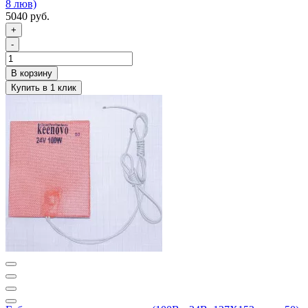
8 люв)
5040 руб.
+
-