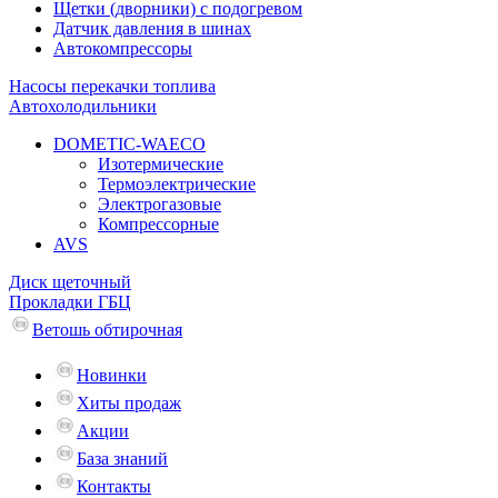
Щетки (дворники) с подогревом
Датчик давления в шинах
Автокомпрессоры
Насосы перекачки топлива
Автохолодильники
DOMETIC-WAECO
Изотермические
Термоэлектрические
Электрогазовые
Компрессорные
AVS
Диск щеточный
Прокладки ГБЦ
Ветошь обтирочная
Новинки
Хиты продаж
Акции
База знаний
Контакты