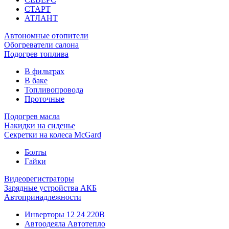
СТАРТ
АТЛАНТ
Автономные отопители
Обогреватели салона
Подогрев топлива
В фильтрах
В баке
Топливопровода
Проточные
Подогрев масла
Накидки на сиденье
Секретки на колеса McGard
Болты
Гайки
Видеорегистраторы
Зарядные устройства АКБ
Автопринадлежности
Инверторы 12 24 220В
Автоодеяла Автотепло