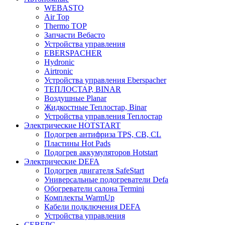
WEBASTO
Air Top
Thermo TOP
Запчасти Вебасто
Устройства управления
EBERSPACHER
Hydronic
Airtronic
Устройства управления Eberspacher
ТЕПЛОСТАР, BINAR
Воздушные Planar
Жидкостные Теплостар, Binar
Устройства управления Теплостар
Электрические HOTSTART
Подогрев антифриза TPS, CB, CL
Пластины Hot Pads
Подогрев аккумуляторов Hotstart
Электрические DEFA
Подогрев двигателя SafeStart
Универсальные подогреватели Defa
Обогреватели салона Termini
Комплекты WarmUp
Кабели подключения DEFA
Устройства управления
СЕВЕРС