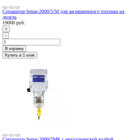
Сепаратор Separ-2000/5/50 для загрязненного топлива на
дизель
19000 руб.
+
-
Сепаратор Separ-2000/5МК с металлической колбой