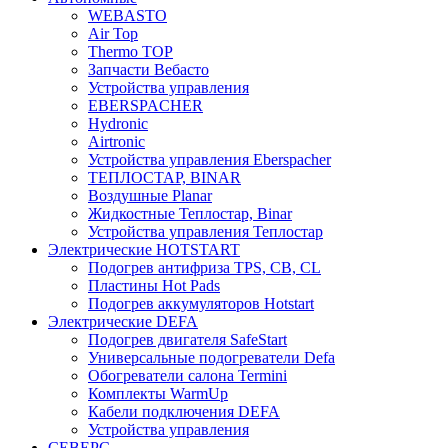
WEBASTO
Air Top
Thermo TOP
Запчасти Вебасто
Устройства управления
EBERSPACHER
Hydronic
Airtronic
Устройства управления Eberspacher
ТЕПЛОСТАР, BINAR
Воздушные Planar
Жидкостные Теплостар, Binar
Устройства управления Теплостар
Электрические HOTSTART
Подогрев антифриза TPS, CB, CL
Пластины Hot Pads
Подогрев аккумуляторов Hotstart
Электрические DEFA
Подогрев двигателя SafeStart
Универсальные подогреватели Defa
Обогреватели салона Termini
Комплекты WarmUp
Кабели подключения DEFA
Устройства управления
СЕВЕРС