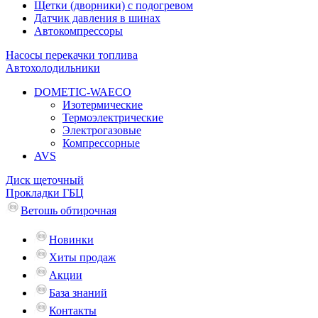
Щетки (дворники) с подогревом
Датчик давления в шинах
Автокомпрессоры
Насосы перекачки топлива
Автохолодильники
DOMETIC-WAECO
Изотермические
Термоэлектрические
Электрогазовые
Компрессорные
AVS
Диск щеточный
Прокладки ГБЦ
Ветошь обтирочная
Новинки
Хиты продаж
Акции
База знаний
Контакты