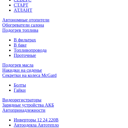
СТАРТ
АТЛАНТ
Автономные отопители
Обогреватели салона
Подогрев топлива
В фильтрах
В баке
Топливопровода
Проточные
Подогрев масла
Накидки на сиденье
Секретки на колеса McGard
Болты
Гайки
Видеорегистраторы
Зарядные устройства АКБ
Автопринадлежности
Инверторы 12 24 220В
Автоодеяла Автотепло