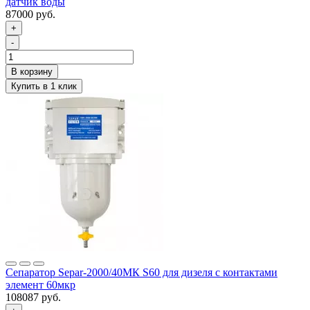
датчик воды
87000 руб.
+
-
Сепаратор Separ-2000/40МК S60 для дизеля с контактами
элемент 60мкр
108087 руб.