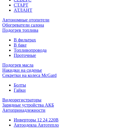
СТАРТ
АТЛАНТ
Автономные отопители
Обогреватели салона
Подогрев топлива
В фильтрах
В баке
Топливопровода
Проточные
Подогрев масла
Накидки на сиденье
Секретки на колеса McGard
Болты
Гайки
Видеорегистраторы
Зарядные устройства АКБ
Автопринадлежности
Инверторы 12 24 220В
Автоодеяла Автотепло