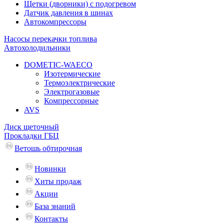
Щетки (дворники) с подогревом
Датчик давления в шинах
Автокомпрессоры
Насосы перекачки топлива
Автохолодильники
DOMETIC-WAECO
Изотермические
Термоэлектрические
Электрогазовые
Компрессорные
AVS
Диск щеточный
Прокладки ГБЦ
Ветошь обтирочная
Новинки
Хиты продаж
Акции
База знаний
Контакты