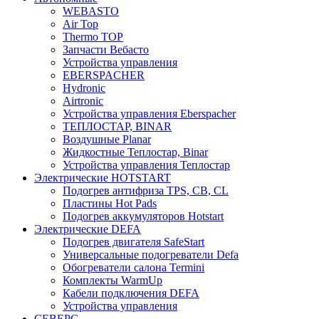
WEBASTO
Air Top
Thermo TOP
Запчасти Вебасто
Устройства управления
EBERSPACHER
Hydronic
Airtronic
Устройства управления Eberspacher
ТЕПЛОСТАР, BINAR
Воздушные Planar
Жидкостные Теплостар, Binar
Устройства управления Теплостар
Электрические HOTSTART
Подогрев антифриза TPS, CB, CL
Пластины Hot Pads
Подогрев аккумуляторов Hotstart
Электрические DEFA
Подогрев двигателя SafeStart
Универсальные подогреватели Defa
Обогреватели салона Termini
Комплекты WarmUp
Кабели подключения DEFA
Устройства управления
СЕВЕРС