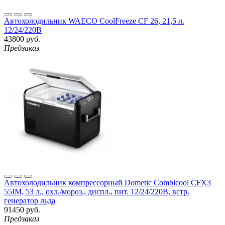
Автохолодильник WAECO CoolFreeze CF 26, 21,5 л.
12/24/220В
43800 руб.
Предзаказ
Автохолодильник компрессорный Dometic Combicool CFX3
55IM, 53 л., охл./мороз., диспл., пит. 12/24/220B, встр.
генератор льда
91450 руб.
Предзаказ