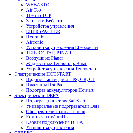
WEBASTO
Air Top
Thermo TOP
Запчасти Вебасто
Устройства управления
EBERSPACHER
Hydronic
Airtronic
Устройства управления Eberspacher
ТЕПЛОСТАР, BINAR
Воздушные Planar
Жидкостные Теплостар, Binar
Устройства управления Теплостар
Электрические HOTSTART
Подогрев антифриза TPS, CB, CL
Пластины Hot Pads
Подогрев аккумуляторов Hotstart
Электрические DEFA
Подогрев двигателя SafeStart
Универсальные подогреватели Defa
Обогреватели салона Termini
Комплекты WarmUp
Кабели подключения DEFA
Устройства управления
СЕВЕРС