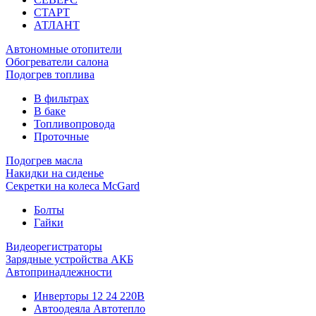
СТАРТ
АТЛАНТ
Автономные отопители
Обогреватели салона
Подогрев топлива
В фильтрах
В баке
Топливопровода
Проточные
Подогрев масла
Накидки на сиденье
Секретки на колеса McGard
Болты
Гайки
Видеорегистраторы
Зарядные устройства АКБ
Автопринадлежности
Инверторы 12 24 220В
Автоодеяла Автотепло