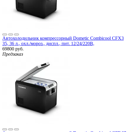
Автохолодильник компрессорный Dometic Combicool CFX3
35, 36 л., охл./мороз., диспл., пит. 12/24/220B,
69800 руб.
Предзаказ