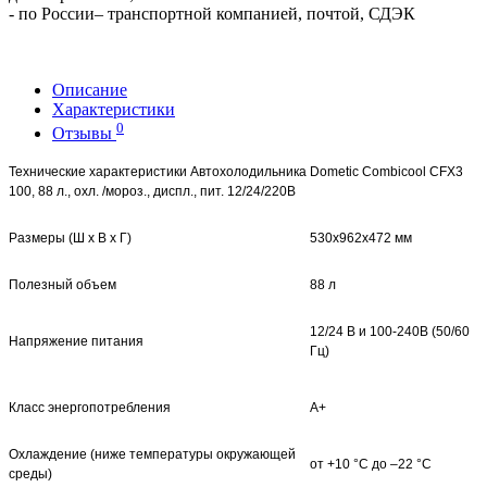
- по России– транспортной компанией, почтой, СДЭК
Описание
Характеристики
0
Отзывы
Технические характеристики Автохолодильника Dometic Combicool CFX3
100, 88 л., охл. /мороз., диспл., пит. 12/24/220В
Размеры (Ш x В x Г)
530х962x472 мм
Полезный объем
88 л
12/24 В и 100-240В (50/60
Напряжение питания
Гц)
Класс энергопотребления
А+
Охлаждение (ниже температуры окружающей
от +10 °C до –22 °C
среды)