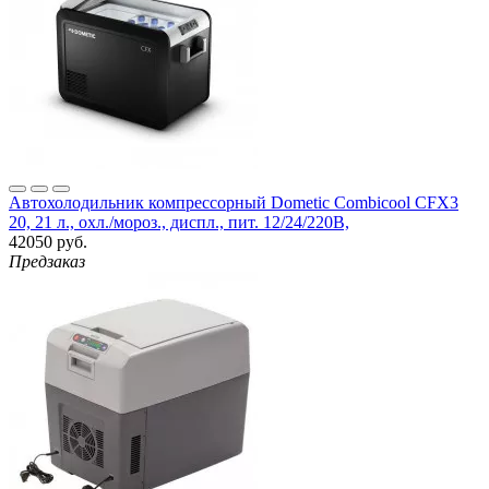
Автохолодильник компрессорный Dometic Combicool CFX3
20, 21 л., охл./мороз., диспл., пит. 12/24/220B,
42050 руб.
Предзаказ