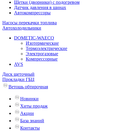
Щетки (дворники) с подогревом
Датчик давления в шинах
Автокомпрессоры
Насосы перекачки топлива
Автохолодильники
DOMETIC-WAECO
Изотермические
Термоэлектрические
Электрогазовые
Компрессорные
AVS
Диск щеточный
Прокладки ГБЦ
Ветошь обтирочная
Новинки
Хиты продаж
Акции
База знаний
Контакты