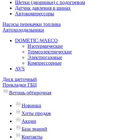
Щетки (дворники) с подогревом
Датчик давления в шинах
Автокомпрессоры
Насосы перекачки топлива
Автохолодильники
DOMETIC-WAECO
Изотермические
Термоэлектрические
Электрогазовые
Компрессорные
AVS
Диск щеточный
Прокладки ГБЦ
Ветошь обтирочная
Новинки
Хиты продаж
Акции
База знаний
Контакты