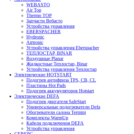
WEBASTO
Air Top
Thermo TOP
Запчасти Вебасто
Устройства управления
EBERSPACHER
Hydronic
Airtronic
Устройства управления Eberspacher
ТЕПЛОСТАР, BINAR
Воздушные Planar
Жидкостные Теплостар, Binar
Устройства управления Теплостар
Электрические HOTSTART
Подогрев антифриза TPS, CB, CL
Пластины Hot Pads
Подогрев аккумуляторов Hotstart
Электрические DEFA
Подогрев двигателя SafeStart
Универсальные подогреватели Defa
Обогреватели салона Termini
Комплекты WarmUp
Кабели подключения DEFA
Устройства управления
СЕВЕРС