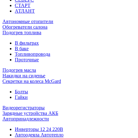
СТАРТ
АТЛАНТ
Автономные отопители
Обогреватели салона
Подогрев топлива
В фильтрах
В баке
Топливопровода
Проточные
Подогрев масла
Накидки на сиденье
Секретки на колеса McGard
Болты
Гайки
Видеорегистраторы
Зарядные устройства АКБ
Автопринадлежности
Инверторы 12 24 220В
Автоодеяла Автотепло