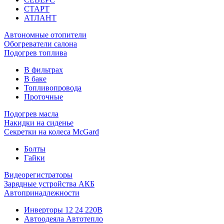
СТАРТ
АТЛАНТ
Автономные отопители
Обогреватели салона
Подогрев топлива
В фильтрах
В баке
Топливопровода
Проточные
Подогрев масла
Накидки на сиденье
Секретки на колеса McGard
Болты
Гайки
Видеорегистраторы
Зарядные устройства АКБ
Автопринадлежности
Инверторы 12 24 220В
Автоодеяла Автотепло