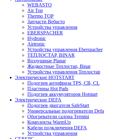
WEBASTO
Air Top
Thermo TOP
Запчасти Вебасто
Устройства управления
EBERSPACHER
Hydronic
Airtronic
Устройства управления Eberspacher
ТЕПЛОСТАР, BINAR
Воздушные Planar
Жидкостные Теплостар, Binar
Устройства управления Теплостар
Электрические HOTSTART
Подогрев антифриза TPS, CB, CL
Пластины Hot Pads
Подогрев аккумуляторов Hotstart
Электрические DEFA
Подогрев двигателя SafeStart
Универсальные подогреватели Defa
Обогреватели салона Termini
Комплекты WarmUp
Кабели подключения DEFA
Устройства управления
СЕВЕРС