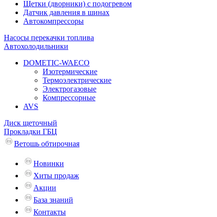
Щетки (дворники) с подогревом
Датчик давления в шинах
Автокомпрессоры
Насосы перекачки топлива
Автохолодильники
DOMETIC-WAECO
Изотермические
Термоэлектрические
Электрогазовые
Компрессорные
AVS
Диск щеточный
Прокладки ГБЦ
Ветошь обтирочная
Новинки
Хиты продаж
Акции
База знаний
Контакты