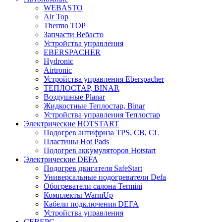
WEBASTO
Air Top
Thermo TOP
Запчасти Вебасто
Устройства управления
EBERSPACHER
Hydronic
Airtronic
Устройства управления Eberspacher
ТЕПЛОСТАР, BINAR
Воздушные Planar
Жидкостные Теплостар, Binar
Устройства управления Теплостар
Электрические HOTSTART
Подогрев антифриза TPS, CB, CL
Пластины Hot Pads
Подогрев аккумуляторов Hotstart
Электрические DEFA
Подогрев двигателя SafeStart
Универсальные подогреватели Defa
Обогреватели салона Termini
Комплекты WarmUp
Кабели подключения DEFA
Устройства управления
СЕВЕРС