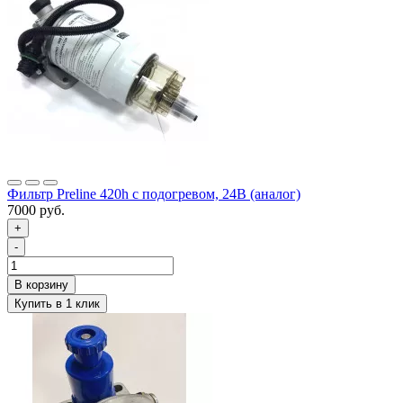
Фильтр Preline 420h с подогревом, 24В (аналог)
7000 руб.
+
-