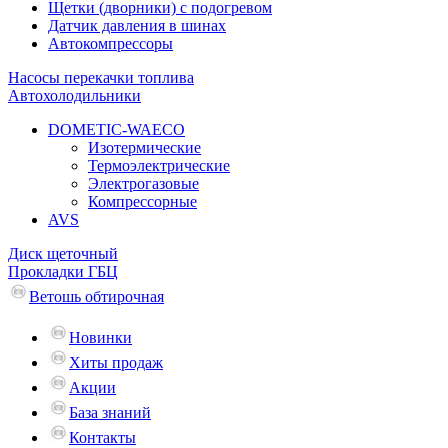
Щетки (дворники) с подогревом
Датчик давления в шинах
Автокомпрессоры
Насосы перекачки топлива
Автохолодильники
DOMETIC-WAECO
Изотермические
Термоэлектрические
Электрогазовые
Компрессорные
AVS
Диск щеточный
Прокладки ГБЦ
Ветошь обтирочная
Новинки
Хиты продаж
Акции
База знаний
Контакты