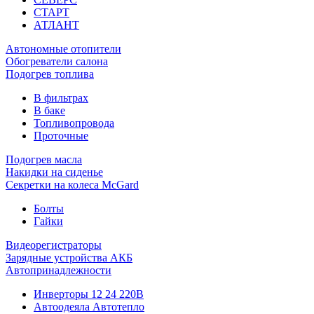
СТАРТ
АТЛАНТ
Автономные отопители
Обогреватели салона
Подогрев топлива
В фильтрах
В баке
Топливопровода
Проточные
Подогрев масла
Накидки на сиденье
Секретки на колеса McGard
Болты
Гайки
Видеорегистраторы
Зарядные устройства АКБ
Автопринадлежности
Инверторы 12 24 220В
Автоодеяла Автотепло