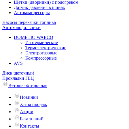
Щетки (дворники) с подогревом
Датчик давления в шинах
Автокомпрессоры
Насосы перекачки топлива
Автохолодильники
DOMETIC-WAECO
Изотермические
Термоэлектрические
Электрогазовые
Компрессорные
AVS
Диск щеточный
Прокладки ГБЦ
Ветошь обтирочная
Новинки
Хиты продаж
Акции
База знаний
Контакты