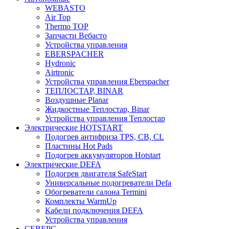
WEBASTO
Air Top
Thermo TOP
Запчасти Вебасто
Устройства управления
EBERSPACHER
Hydronic
Airtronic
Устройства управления Eberspacher
ТЕПЛОСТАР, BINAR
Воздушные Planar
Жидкостные Теплостар, Binar
Устройства управления Теплостар
Электрические HOTSTART
Подогрев антифриза TPS, CB, CL
Пластины Hot Pads
Подогрев аккумуляторов Hotstart
Электрические DEFA
Подогрев двигателя SafeStart
Универсальные подогреватели Defa
Обогреватели салона Termini
Комплекты WarmUp
Кабели подключения DEFA
Устройства управления
СЕВЕРС