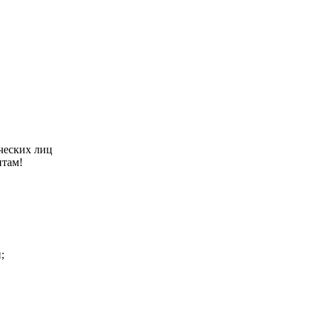
ческих лиц
нтам!
;