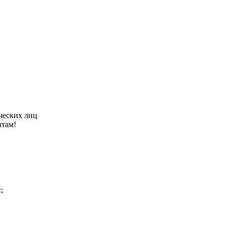
ческих лиц
нтам!
;