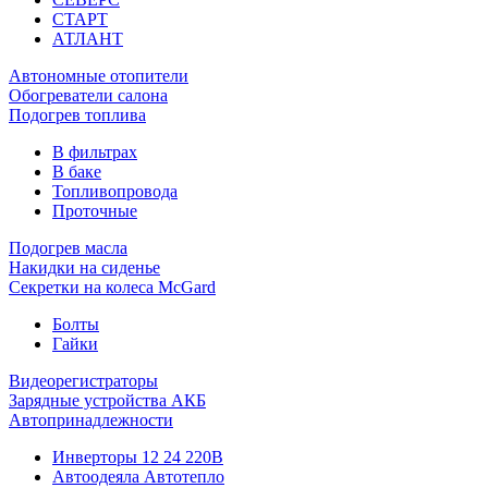
СТАРТ
АТЛАНТ
Автономные отопители
Обогреватели салона
Подогрев топлива
В фильтрах
В баке
Топливопровода
Проточные
Подогрев масла
Накидки на сиденье
Секретки на колеса McGard
Болты
Гайки
Видеорегистраторы
Зарядные устройства АКБ
Автопринадлежности
Инверторы 12 24 220В
Автоодеяла Автотепло