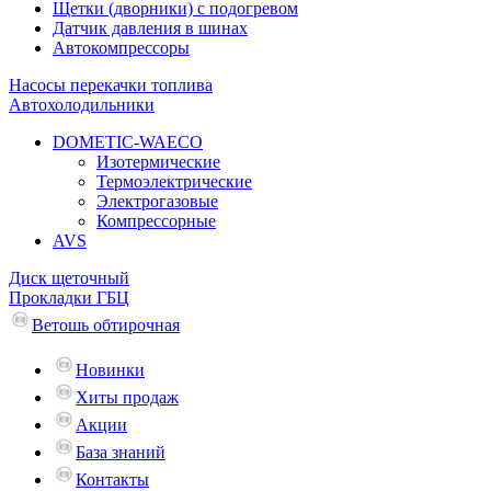
Щетки (дворники) с подогревом
Датчик давления в шинах
Автокомпрессоры
Насосы перекачки топлива
Автохолодильники
DOMETIC-WAECO
Изотермические
Термоэлектрические
Электрогазовые
Компрессорные
AVS
Диск щеточный
Прокладки ГБЦ
Ветошь обтирочная
Новинки
Хиты продаж
Акции
База знаний
Контакты