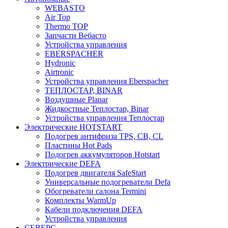
WEBASTO
Air Top
Thermo TOP
Запчасти Вебасто
Устройства управления
EBERSPACHER
Hydronic
Airtronic
Устройства управления Eberspacher
ТЕПЛОСТАР, BINAR
Воздушные Planar
Жидкостные Теплостар, Binar
Устройства управления Теплостар
Электрические HOTSTART
Подогрев антифриза TPS, CB, CL
Пластины Hot Pads
Подогрев аккумуляторов Hotstart
Электрические DEFA
Подогрев двигателя SafeStart
Универсальные подогреватели Defa
Обогреватели салона Termini
Комплекты WarmUp
Кабели подключения DEFA
Устройства управления
СЕВЕРС