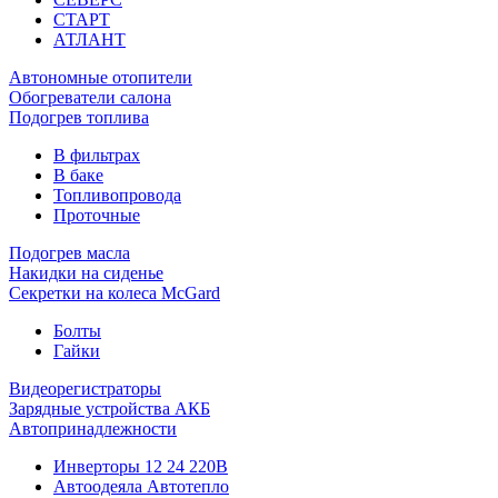
СТАРТ
АТЛАНТ
Автономные отопители
Обогреватели салона
Подогрев топлива
В фильтрах
В баке
Топливопровода
Проточные
Подогрев масла
Накидки на сиденье
Секретки на колеса McGard
Болты
Гайки
Видеорегистраторы
Зарядные устройства АКБ
Автопринадлежности
Инверторы 12 24 220В
Автоодеяла Автотепло