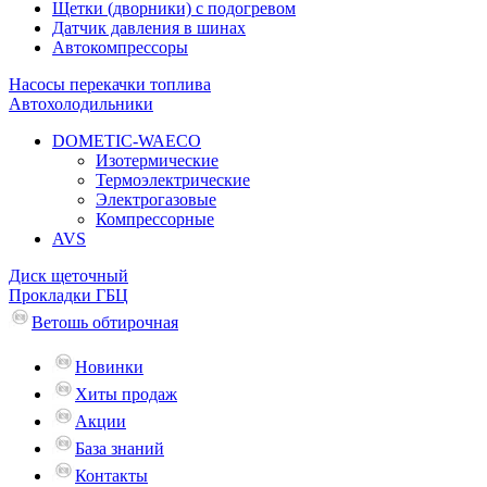
Щетки (дворники) с подогревом
Датчик давления в шинах
Автокомпрессоры
Насосы перекачки топлива
Автохолодильники
DOMETIC-WAECO
Изотермические
Термоэлектрические
Электрогазовые
Компрессорные
AVS
Диск щеточный
Прокладки ГБЦ
Ветошь обтирочная
Новинки
Хиты продаж
Акции
База знаний
Контакты