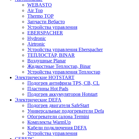
WEBASTO
Air Top
Thermo TOP
Запчасти Вебасто
Устройства управления
EBERSPACHER
Hydronic
Airtronic
Устройства управления Eberspacher
ТЕПЛОСТАР, BINAR
Воздушные Planar
Жидкостные Теплостар, Binar
Устройства управления Теплостар
Электрические HOTSTART
Подогрев антифриза TPS, CB, CL
Пластины Hot Pads
Подогрев аккумуляторов Hotstart
Электрические DEFA
Подогрев двигателя SafeStart
Универсальные подогреватели Defa
Обогреватели салона Termini
Комплекты WarmUp
Кабели подключения DEFA
Устройства управления
СЕВЕРС