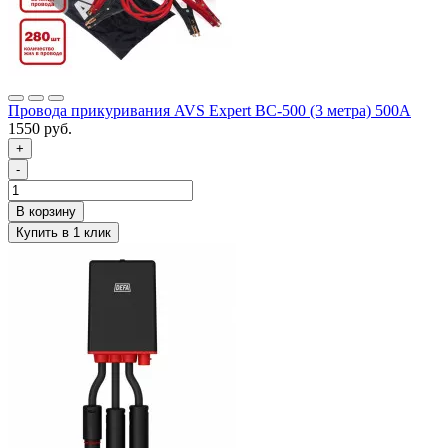
Провода прикуривания AVS Expert BC-500 (3 метра) 500А
1550 руб.
+
-