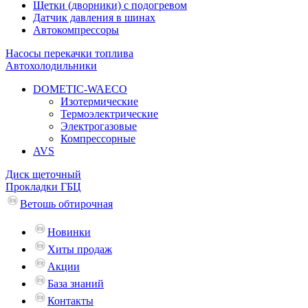
Щетки (дворники) с подогревом
Датчик давления в шинах
Автокомпрессоры
Насосы перекачки топлива
Автохолодильники
DOMETIC-WAECO
Изотермические
Термоэлектрические
Электрогазовые
Компрессорные
AVS
Диск щеточный
Прокладки ГБЦ
Ветошь обтирочная
Новинки
Хиты продаж
Акции
База знаний
Контакты