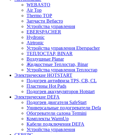
WEBASTO
Air Top
Thermo TOP
Запчасти Вебасто
Устройства управления
EBERSPACHER
Hydronic
Airtronic
Устройства управления Eberspacher
ТЕПЛОСТАР, BINAR
Воздушные Planar
Жидкостные Теплостар, Binar
Устройства управления Теплостар
Электрические HOTSTART
Подогрев антифриза TPS, CB, CL
Пластины Hot Pads
Подогрев аккумуляторов Hotstart
Электрические DEFA
Подогрев двигателя SafeStart
Универсальные подогреватели Defa
Обогреватели салона Termini
Комплекты WarmUp
Кабели подключения DEFA
Устройства управления
СЕВЕРС