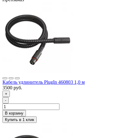
Кабель удлинитель PlugIn 460803 1,0 м
3500 руб.
+
-