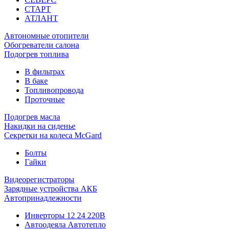
СТАРТ
АТЛАНТ
Автономные отопители
Обогреватели салона
Подогрев топлива
В фильтрах
В баке
Топливопровода
Проточные
Подогрев масла
Накидки на сиденье
Секретки на колеса McGard
Болты
Гайки
Видеорегистраторы
Зарядные устройства АКБ
Автопринадлежности
Инверторы 12 24 220В
Автоодеяла Автотепло