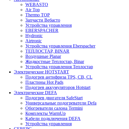
WEBASTO
Air Top
Thermo TOP
Запчасти Вебасто
Устройства управления
EBERSPACHER
Hydronic
Airtronic
Устройства управления Eberspacher
ТЕПЛОСТАР, BINAR
Воздушные Planar
Жидкостные Теплостар, Binar
Устройства управления Теплостар
Электрические HOTSTART
Подогрев антифриза TPS, CB, CL
Пластины Hot Pads
Подогрев аккумуляторов Hotstart
Электрические DEFA
Подогрев двигателя SafeStart
Универсальные подогреватели Defa
Обогреватели салона Termini
Комплекты WarmUp
Кабели подключения DEFA
Устройства управления
СЕВЕРС