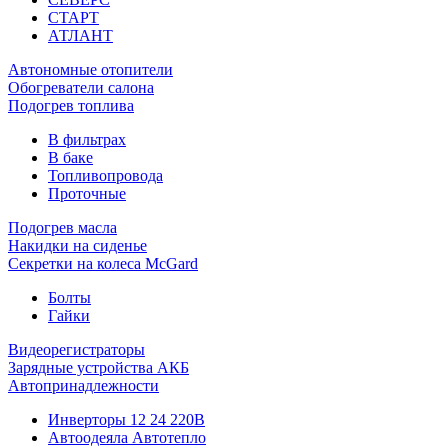
СТАРТ
АТЛАНТ
Автономные отопители
Обогреватели салона
Подогрев топлива
В фильтрах
В баке
Топливопровода
Проточные
Подогрев масла
Накидки на сиденье
Секретки на колеса McGard
Болты
Гайки
Видеорегистраторы
Зарядные устройства АКБ
Автопринадлежности
Инверторы 12 24 220В
Автоодеяла Автотепло