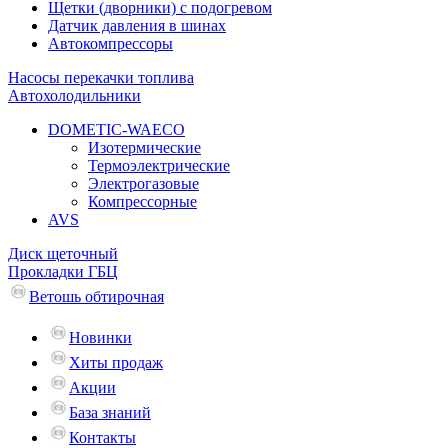
Щетки (дворники) с подогревом
Датчик давления в шинах
Автокомпрессоры
Насосы перекачки топлива
Автохолодильники
DOMETIC-WAECO
Изотермические
Термоэлектрические
Электрогазовые
Компрессорные
AVS
Диск щеточный
Прокладки ГБЦ
Ветошь обтирочная
Новинки
Хиты продаж
Акции
База знаний
Контакты