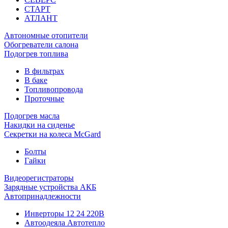
СТАРТ
АТЛАНТ
Автономные отопители
Обогреватели салона
Подогрев топлива
В фильтрах
В баке
Топливопровода
Проточные
Подогрев масла
Накидки на сиденье
Секретки на колеса McGard
Болты
Гайки
Видеорегистраторы
Зарядные устройства АКБ
Автопринадлежности
Инверторы 12 24 220В
Автоодеяла Автотепло