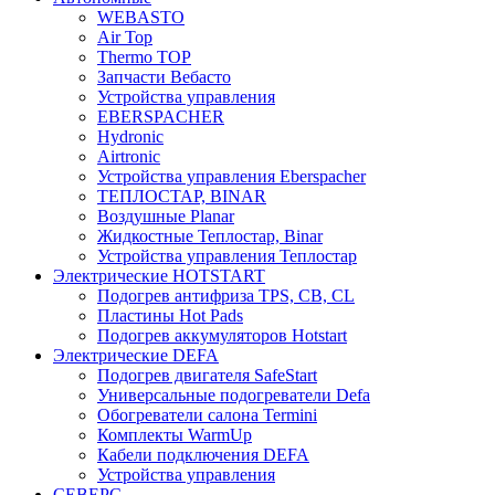
WEBASTO
Air Top
Thermo TOP
Запчасти Вебасто
Устройства управления
EBERSPACHER
Hydronic
Airtronic
Устройства управления Eberspacher
ТЕПЛОСТАР, BINAR
Воздушные Planar
Жидкостные Теплостар, Binar
Устройства управления Теплостар
Электрические HOTSTART
Подогрев антифриза TPS, CB, CL
Пластины Hot Pads
Подогрев аккумуляторов Hotstart
Электрические DEFA
Подогрев двигателя SafeStart
Универсальные подогреватели Defa
Обогреватели салона Termini
Комплекты WarmUp
Кабели подключения DEFA
Устройства управления
СЕВЕРС