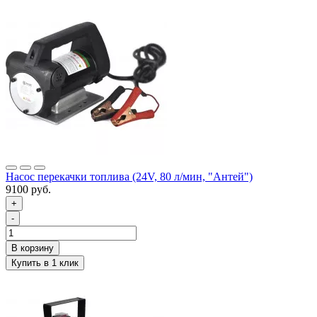
Насос перекачки топлива (24V, 80 л/мин, "Антей")
9100 руб.
+
-