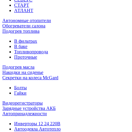
СТАРТ
АТЛАНТ
Автономные отопители
Обогреватели салона
Подогрев топлива
В фильтрах
В баке
Топливопровода
Проточные
Подогрев масла
Накидки на сиденье
Секретки на колеса McGard
Болты
Гайки
Видеорегистраторы
Зарядные устройства АКБ
Автопринадлежности
Инверторы 12 24 220В
Автоодеяла Автотепло