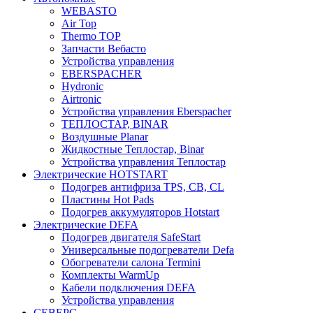
WEBASTO
Air Top
Thermo TOP
Запчасти Вебасто
Устройства управления
EBERSPACHER
Hydronic
Airtronic
Устройства управления Eberspacher
ТЕПЛОСТАР, BINAR
Воздушные Planar
Жидкостные Теплостар, Binar
Устройства управления Теплостар
Электрические HOTSTART
Подогрев антифриза TPS, CB, CL
Пластины Hot Pads
Подогрев аккумуляторов Hotstart
Электрические DEFA
Подогрев двигателя SafeStart
Универсальные подогреватели Defa
Обогреватели салона Termini
Комплекты WarmUp
Кабели подключения DEFA
Устройства управления
СЕВЕРС