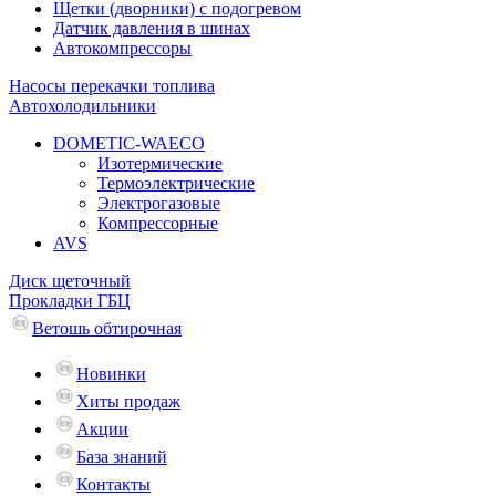
Щетки (дворники) с подогревом
Датчик давления в шинах
Автокомпрессоры
Насосы перекачки топлива
Автохолодильники
DOMETIC-WAECO
Изотермические
Термоэлектрические
Электрогазовые
Компрессорные
AVS
Диск щеточный
Прокладки ГБЦ
Ветошь обтирочная
Новинки
Хиты продаж
Акции
База знаний
Контакты