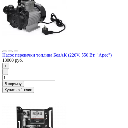
Насос перекачки топлива БелАК (220V, 550 Вт. "Арес")
13000 руб.
+
-