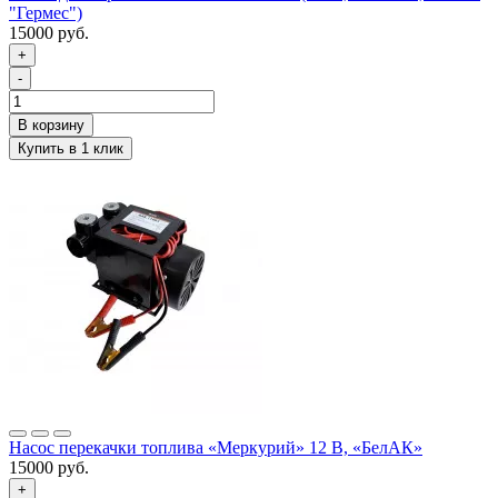
"Гермес")
15000 руб.
+
-
Насос перекачки топлива «Меркурий» 12 В, «БелАК»
15000 руб.
+