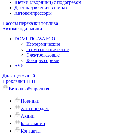
Щетки (дворники) с подогревом
Датчик давления в шинах
Автокомпрессоры
Насосы перекачки топлива
Автохолодильники
DOMETIC-WAECO
Изотермические
Термоэлектрические
Электрогазовые
Компрессорные
AVS
Диск щеточный
Прокладки ГБЦ
Ветошь обтирочная
Новинки
Хиты продаж
Акции
База знаний
Контакты