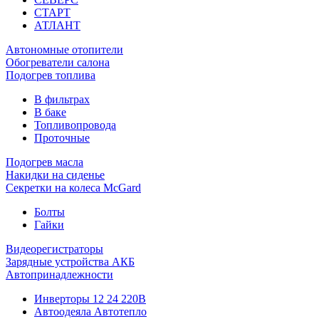
СТАРТ
АТЛАНТ
Автономные отопители
Обогреватели салона
Подогрев топлива
В фильтрах
В баке
Топливопровода
Проточные
Подогрев масла
Накидки на сиденье
Секретки на колеса McGard
Болты
Гайки
Видеорегистраторы
Зарядные устройства АКБ
Автопринадлежности
Инверторы 12 24 220В
Автоодеяла Автотепло