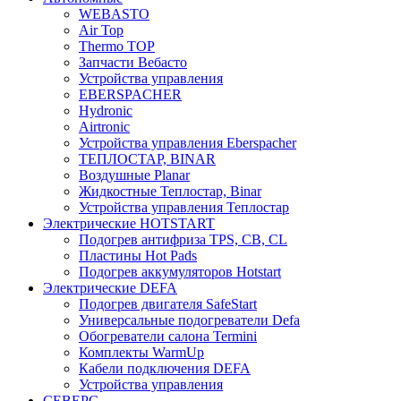
WEBASTO
Air Top
Thermo TOP
Запчасти Вебасто
Устройства управления
EBERSPACHER
Hydronic
Airtronic
Устройства управления Eberspacher
ТЕПЛОСТАР, BINAR
Воздушные Planar
Жидкостные Теплостар, Binar
Устройства управления Теплостар
Электрические HOTSTART
Подогрев антифриза TPS, CB, CL
Пластины Hot Pads
Подогрев аккумуляторов Hotstart
Электрические DEFA
Подогрев двигателя SafeStart
Универсальные подогреватели Defa
Обогреватели салона Termini
Комплекты WarmUp
Кабели подключения DEFA
Устройства управления
СЕВЕРС