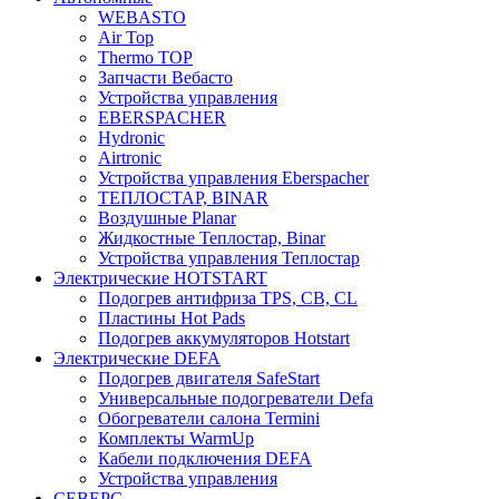
WEBASTO
Air Top
Thermo TOP
Запчасти Вебасто
Устройства управления
EBERSPACHER
Hydronic
Airtronic
Устройства управления Eberspacher
ТЕПЛОСТАР, BINAR
Воздушные Planar
Жидкостные Теплостар, Binar
Устройства управления Теплостар
Электрические HOTSTART
Подогрев антифриза TPS, CB, CL
Пластины Hot Pads
Подогрев аккумуляторов Hotstart
Электрические DEFA
Подогрев двигателя SafeStart
Универсальные подогреватели Defa
Обогреватели салона Termini
Комплекты WarmUp
Кабели подключения DEFA
Устройства управления
СЕВЕРС