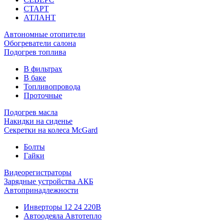
СТАРТ
АТЛАНТ
Автономные отопители
Обогреватели салона
Подогрев топлива
В фильтрах
В баке
Топливопровода
Проточные
Подогрев масла
Накидки на сиденье
Секретки на колеса McGard
Болты
Гайки
Видеорегистраторы
Зарядные устройства АКБ
Автопринадлежности
Инверторы 12 24 220В
Автоодеяла Автотепло