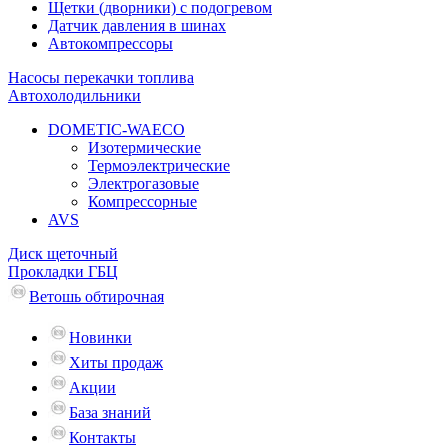
Щетки (дворники) с подогревом
Датчик давления в шинах
Автокомпрессоры
Насосы перекачки топлива
Автохолодильники
DOMETIC-WAECO
Изотермические
Термоэлектрические
Электрогазовые
Компрессорные
AVS
Диск щеточный
Прокладки ГБЦ
Ветошь обтирочная
Новинки
Хиты продаж
Акции
База знаний
Контакты