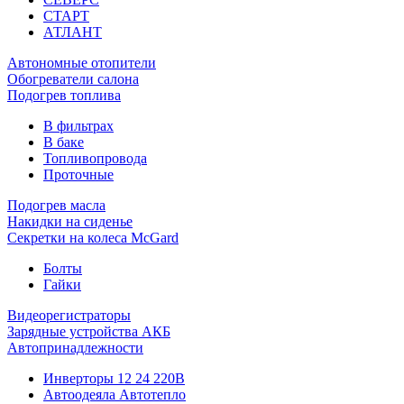
СТАРТ
АТЛАНТ
Автономные отопители
Обогреватели салона
Подогрев топлива
В фильтрах
В баке
Топливопровода
Проточные
Подогрев масла
Накидки на сиденье
Секретки на колеса McGard
Болты
Гайки
Видеорегистраторы
Зарядные устройства АКБ
Автопринадлежности
Инверторы 12 24 220В
Автоодеяла Автотепло