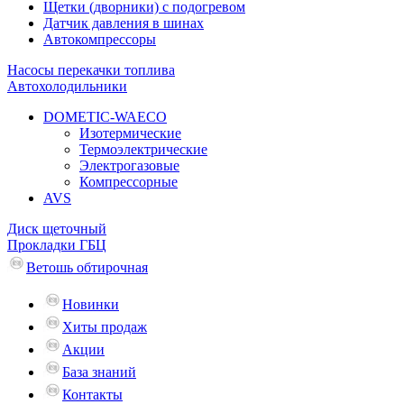
Щетки (дворники) с подогревом
Датчик давления в шинах
Автокомпрессоры
Насосы перекачки топлива
Автохолодильники
DOMETIC-WAECO
Изотермические
Термоэлектрические
Электрогазовые
Компрессорные
AVS
Диск щеточный
Прокладки ГБЦ
Ветошь обтирочная
Новинки
Хиты продаж
Акции
База знаний
Контакты