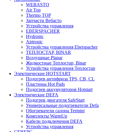
WEBASTO
Air Top
Thermo TOP
Запчасти Вебасто
Устройства управления
EBERSPACHER
Hydronic
Airtronic
Устройства управления Eberspacher
ТЕПЛОСТАР, BINAR
Воздушные Planar
Жидкостные Теплостар, Binar
Устройства управления Теплостар
Электрические HOTSTART
Подогрев антифриза TPS, CB, CL
Пластины Hot Pads
Подогрев аккумуляторов Hotstart
Электрические DEFA
Подогрев двигателя SafeStart
Универсальные подогреватели Defa
Обогреватели салона Termini
Комплекты WarmUp
Кабели подключения DEFA
Устройства управления
СЕВЕРС