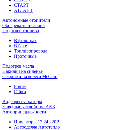
СТАРТ
АТЛАНТ
Автономные отопители
Обогреватели салона
Подогрев топлива
В фильтрах
В баке
Топливопровода
Проточные
Подогрев масла
Накидки на сиденье
Секретки на колеса McGard
Болты
Гайки
Видеорегистраторы
Зарядные устройства АКБ
Автопринадлежности
Инверторы 12 24 220В
Автоодеяла Автотепло