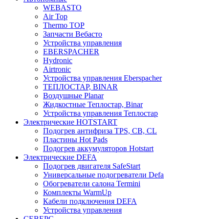
WEBASTO
Air Top
Thermo TOP
Запчасти Вебасто
Устройства управления
EBERSPACHER
Hydronic
Airtronic
Устройства управления Eberspacher
ТЕПЛОСТАР, BINAR
Воздушные Planar
Жидкостные Теплостар, Binar
Устройства управления Теплостар
Электрические HOTSTART
Подогрев антифриза TPS, CB, CL
Пластины Hot Pads
Подогрев аккумуляторов Hotstart
Электрические DEFA
Подогрев двигателя SafeStart
Универсальные подогреватели Defa
Обогреватели салона Termini
Комплекты WarmUp
Кабели подключения DEFA
Устройства управления
СЕВЕРС