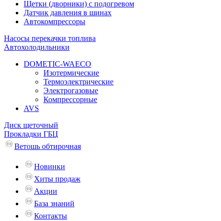
Щетки (дворники) с подогревом
Датчик давления в шинах
Автокомпрессоры
Насосы перекачки топлива
Автохолодильники
DOMETIC-WAECO
Изотермические
Термоэлектрические
Электрогазовые
Компрессорные
AVS
Диск щеточный
Прокладки ГБЦ
Ветошь обтирочная
Новинки
Хиты продаж
Акции
База знаний
Контакты