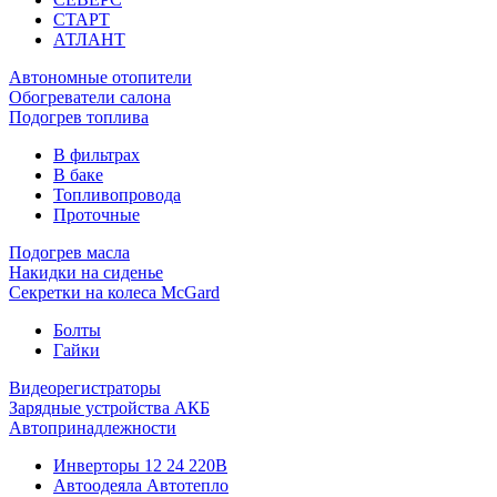
СТАРТ
АТЛАНТ
Автономные отопители
Обогреватели салона
Подогрев топлива
В фильтрах
В баке
Топливопровода
Проточные
Подогрев масла
Накидки на сиденье
Секретки на колеса McGard
Болты
Гайки
Видеорегистраторы
Зарядные устройства АКБ
Автопринадлежности
Инверторы 12 24 220В
Автоодеяла Автотепло