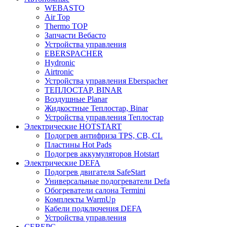
WEBASTO
Air Top
Thermo TOP
Запчасти Вебасто
Устройства управления
EBERSPACHER
Hydronic
Airtronic
Устройства управления Eberspacher
ТЕПЛОСТАР, BINAR
Воздушные Planar
Жидкостные Теплостар, Binar
Устройства управления Теплостар
Электрические HOTSTART
Подогрев антифриза TPS, CB, CL
Пластины Hot Pads
Подогрев аккумуляторов Hotstart
Электрические DEFA
Подогрев двигателя SafeStart
Универсальные подогреватели Defa
Обогреватели салона Termini
Комплекты WarmUp
Кабели подключения DEFA
Устройства управления
СЕВЕРС