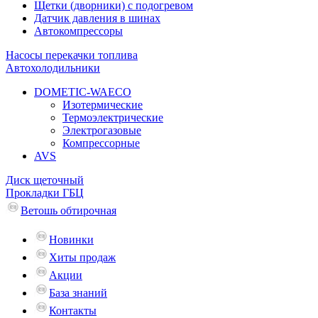
Щетки (дворники) с подогревом
Датчик давления в шинах
Автокомпрессоры
Насосы перекачки топлива
Автохолодильники
DOMETIC-WAECO
Изотермические
Термоэлектрические
Электрогазовые
Компрессорные
AVS
Диск щеточный
Прокладки ГБЦ
Ветошь обтирочная
Новинки
Хиты продаж
Акции
База знаний
Контакты