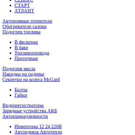
СТАРТ
АТЛАНТ
Автономные отопители
Обогреватели салона
Подогрев топлива
В фильтрах
В баке
Топливопровода
Проточные
Подогрев масла
Накидки на сиденье
Секретки на колеса McGard
Болты
Гайки
Видеорегистраторы
Зарядные устройства АКБ
Автопринадлежности
Инверторы 12 24 220В
Автоодеяла Автотепло