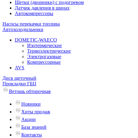
Щетки (дворники) с подогревом
Датчик давления в шинах
Автокомпрессоры
Насосы перекачки топлива
Автохолодильники
DOMETIC-WAECO
Изотермические
Термоэлектрические
Электрогазовые
Компрессорные
AVS
Диск щеточный
Прокладки ГБЦ
Ветошь обтирочная
Новинки
Хиты продаж
Акции
База знаний
Контакты