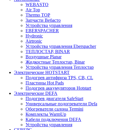
WEBASTO
Air Top
Thermo TOP
Запчасти Вебасто
Устройства управления
EBERSPACHER
Hydronic
Airtronic
Устройства управления Eberspacher
ТЕПЛОСТАР, BINAR
Воздушные Planar
Жидкостные Теплостар, Binar
Устройства управления Теплостар
Электрические HOTSTART
Подогрев антифриза TPS, CB, CL
Пластины Hot Pads
Подогрев аккумуляторов Hotstart
Электрические DEFA
Подогрев двигателя SafeStart
Универсальные подогреватели Defa
Обогреватели салона Termini
Комплекты WarmUp
Кабели подключения DEFA
Устройства управления
СЕВЕРС