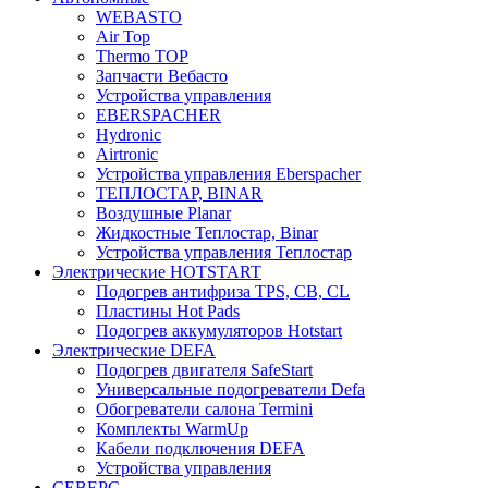
WEBASTO
Air Top
Thermo TOP
Запчасти Вебасто
Устройства управления
EBERSPACHER
Hydronic
Airtronic
Устройства управления Eberspacher
ТЕПЛОСТАР, BINAR
Воздушные Planar
Жидкостные Теплостар, Binar
Устройства управления Теплостар
Электрические HOTSTART
Подогрев антифриза TPS, CB, CL
Пластины Hot Pads
Подогрев аккумуляторов Hotstart
Электрические DEFA
Подогрев двигателя SafeStart
Универсальные подогреватели Defa
Обогреватели салона Termini
Комплекты WarmUp
Кабели подключения DEFA
Устройства управления
СЕВЕРС