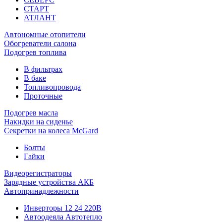
СТАРТ
АТЛАНТ
Автономные отопители
Обогреватели салона
Подогрев топлива
В фильтрах
В баке
Топливопровода
Проточные
Подогрев масла
Накидки на сиденье
Секретки на колеса McGard
Болты
Гайки
Видеорегистраторы
Зарядные устройства АКБ
Автопринадлежности
Инверторы 12 24 220В
Автоодеяла Автотепло