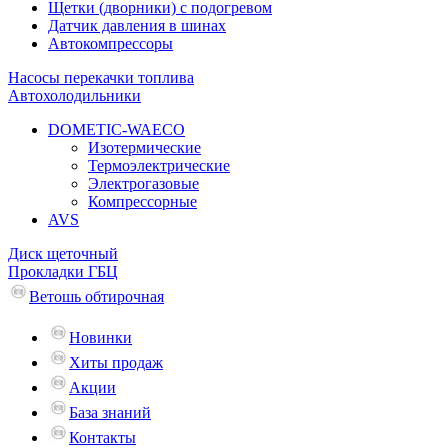
Щетки (дворники) с подогревом
Датчик давления в шинах
Автокомпрессоры
Насосы перекачки топлива
Автохолодильники
DOMETIC-WAECO
Изотермические
Термоэлектрические
Электрогазовые
Компрессорные
AVS
Диск щеточный
Прокладки ГБЦ
Ветошь обтирочная
Новинки
Хиты продаж
Акции
База знаний
Контакты