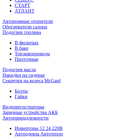
СТАРТ
АТЛАНТ
Автономные отопители
Обогреватели салона
Подогрев топлива
В фильтрах
В баке
Топливопровода
Проточные
Подогрев масла
Накидки на сиденье
Секретки на колеса McGard
Болты
Гайки
Видеорегистраторы
Зарядные устройства АКБ
Автопринадлежности
Инверторы 12 24 220В
Автоодеяла Автотепло