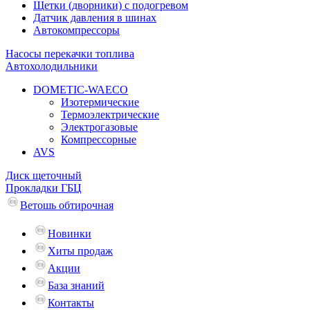
Щетки (дворники) с подогревом
Датчик давления в шинах
Автокомпрессоры
Насосы перекачки топлива
Автохолодильники
DOMETIC-WAECO
Изотермические
Термоэлектрические
Электрогазовые
Компрессорные
AVS
Диск щеточный
Прокладки ГБЦ
Ветошь обтирочная
Новинки
Хиты продаж
Акции
База знаний
Контакты