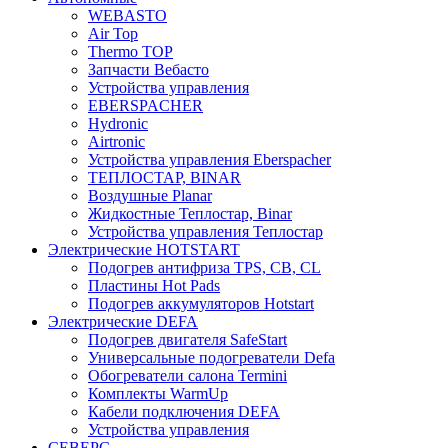
WEBASTO
Air Top
Thermo TOP
Запчасти Вебасто
Устройства управления
EBERSPACHER
Hydronic
Airtronic
Устройства управления Eberspacher
ТЕПЛОСТАР, BINAR
Воздушные Planar
Жидкостные Теплостар, Binar
Устройства управления Теплостар
Электрические HOTSTART
Подогрев антифриза TPS, CB, CL
Пластины Hot Pads
Подогрев аккумуляторов Hotstart
Электрические DEFA
Подогрев двигателя SafeStart
Универсальные подогреватели Defa
Обогреватели салона Termini
Комплекты WarmUp
Кабели подключения DEFA
Устройства управления
СЕВЕРС