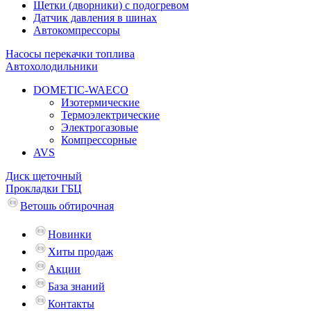
Щетки (дворники) с подогревом
Датчик давления в шинах
Автокомпрессоры
Насосы перекачки топлива
Автохолодильники
DOMETIC-WAECO
Изотермические
Термоэлектрические
Электрогазовые
Компрессорные
AVS
Диск щеточный
Прокладки ГБЦ
Ветошь обтирочная
Новинки
Хиты продаж
Акции
База знаний
Контакты