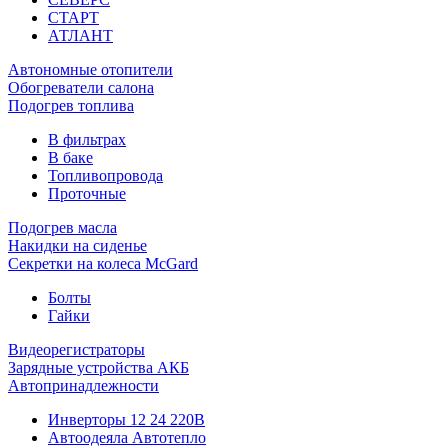
СТАРТ
АТЛАНТ
Автономные отопители
Обогреватели салона
Подогрев топлива
В фильтрах
В баке
Топливопровода
Проточные
Подогрев масла
Накидки на сиденье
Секретки на колеса McGard
Болты
Гайки
Видеорегистраторы
Зарядные устройства АКБ
Автопринадлежности
Инверторы 12 24 220В
Автоодеяла Автотепло