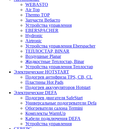
WEBASTO
Air Top
Thermo TOP
Запчасти Вебасто
Устройства управления
EBERSPACHER
Hydronic
Airtronic
Устройства управления Eberspacher
ТЕПЛОСТАР, BINAR
Воздушные Planar
Жидкостные Теплостар, Binar
Устройства управления Теплостар
Электрические HOTSTART
Подогрев антифриза TPS, CB, CL
Пластины Hot Pads
Подогрев аккумуляторов Hotstart
Электрические DEFA
Подогрев двигателя SafeStart
Универсальные подогреватели Defa
Обогреватели салона Termini
Комплекты WarmUp
Кабели подключения DEFA
Устройства управления
СЕВЕРС