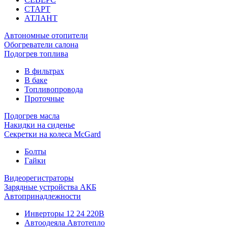
СТАРТ
АТЛАНТ
Автономные отопители
Обогреватели салона
Подогрев топлива
В фильтрах
В баке
Топливопровода
Проточные
Подогрев масла
Накидки на сиденье
Секретки на колеса McGard
Болты
Гайки
Видеорегистраторы
Зарядные устройства АКБ
Автопринадлежности
Инверторы 12 24 220В
Автоодеяла Автотепло