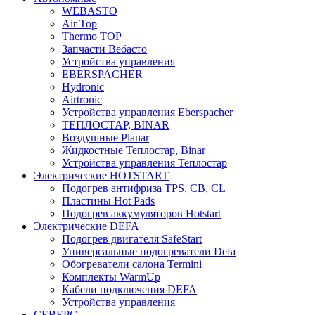
WEBASTO
Air Top
Thermo TOP
Запчасти Вебасто
Устройства управления
EBERSPACHER
Hydronic
Airtronic
Устройства управления Eberspacher
ТЕПЛОСТАР, BINAR
Воздушные Planar
Жидкостные Теплостар, Binar
Устройства управления Теплостар
Электрические HOTSTART
Подогрев антифриза TPS, CB, CL
Пластины Hot Pads
Подогрев аккумуляторов Hotstart
Электрические DEFA
Подогрев двигателя SafeStart
Универсальные подогреватели Defa
Обогреватели салона Termini
Комплекты WarmUp
Кабели подключения DEFA
Устройства управления
СЕВЕРС