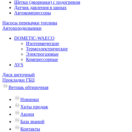
Щетки (дворники) с подогревом
Датчик давления в шинах
Автокомпрессоры
Насосы перекачки топлива
Автохолодильники
DOMETIC-WAECO
Изотермические
Термоэлектрические
Электрогазовые
Компрессорные
AVS
Диск щеточный
Прокладки ГБЦ
Ветошь обтирочная
Новинки
Хиты продаж
Акции
База знаний
Контакты