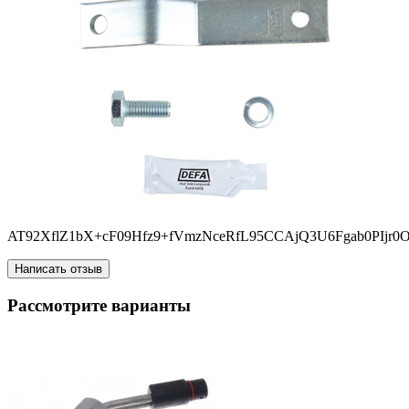
AT92XflZ1bX+cF09Hfz9+fVmzNceRfL95CCAjQ3U6Fgab0PIjr
Написать отзыв
Рассмотрите варианты