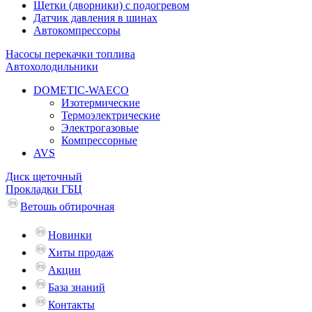
Щетки (дворники) с подогревом
Датчик давления в шинах
Автокомпрессоры
Насосы перекачки топлива
Автохолодильники
DOMETIC-WAECO
Изотермические
Термоэлектрические
Электрогазовые
Компрессорные
AVS
Диск щеточный
Прокладки ГБЦ
Ветошь обтирочная
Новинки
Хиты продаж
Акции
База знаний
Контакты