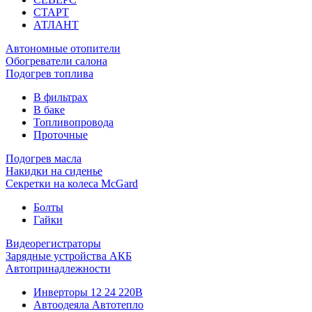
СТАРТ
АТЛАНТ
Автономные отопители
Обогреватели салона
Подогрев топлива
В фильтрах
В баке
Топливопровода
Проточные
Подогрев масла
Накидки на сиденье
Секретки на колеса McGard
Болты
Гайки
Видеорегистраторы
Зарядные устройства АКБ
Автопринадлежности
Инверторы 12 24 220В
Автоодеяла Автотепло