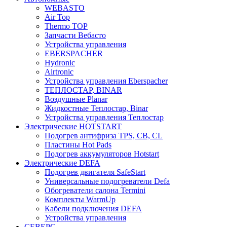
WEBASTO
Air Top
Thermo TOP
Запчасти Вебасто
Устройства управления
EBERSPACHER
Hydronic
Airtronic
Устройства управления Eberspacher
ТЕПЛОСТАР, BINAR
Воздушные Planar
Жидкостные Теплостар, Binar
Устройства управления Теплостар
Электрические HOTSTART
Подогрев антифриза TPS, CB, CL
Пластины Hot Pads
Подогрев аккумуляторов Hotstart
Электрические DEFA
Подогрев двигателя SafeStart
Универсальные подогреватели Defa
Обогреватели салона Termini
Комплекты WarmUp
Кабели подключения DEFA
Устройства управления
СЕВЕРС