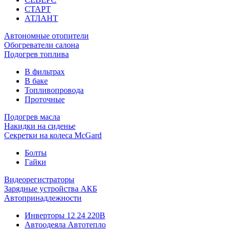
СТАРТ
АТЛАНТ
Автономные отопители
Обогреватели салона
Подогрев топлива
В фильтрах
В баке
Топливопровода
Проточные
Подогрев масла
Накидки на сиденье
Секретки на колеса McGard
Болты
Гайки
Видеорегистраторы
Зарядные устройства АКБ
Автопринадлежности
Инверторы 12 24 220В
Автоодеяла Автотепло