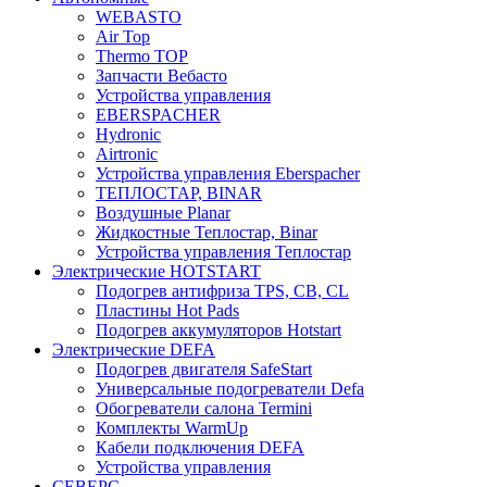
WEBASTO
Air Top
Thermo TOP
Запчасти Вебасто
Устройства управления
EBERSPACHER
Hydronic
Airtronic
Устройства управления Eberspacher
ТЕПЛОСТАР, BINAR
Воздушные Planar
Жидкостные Теплостар, Binar
Устройства управления Теплостар
Электрические HOTSTART
Подогрев антифриза TPS, CB, CL
Пластины Hot Pads
Подогрев аккумуляторов Hotstart
Электрические DEFA
Подогрев двигателя SafeStart
Универсальные подогреватели Defa
Обогреватели салона Termini
Комплекты WarmUp
Кабели подключения DEFA
Устройства управления
СЕВЕРС