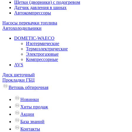
Щетки (дворники) с подогревом
Датчик давления в шинах
Автокомпрессоры
Насосы перекачки топлива
Автохолодильники
DOMETIC-WAECO
Изотермические
Термоэлектрические
Электрогазовые
Компрессорные
AVS
Диск щеточный
Прокладки ГБЦ
Ветошь обтирочная
Новинки
Хиты продаж
Акции
База знаний
Контакты