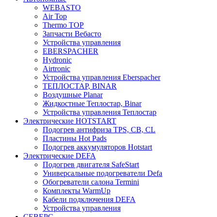
WEBASTO
Air Top
Thermo TOP
Запчасти Вебасто
Устройства управления
EBERSPACHER
Hydronic
Airtronic
Устройства управления Eberspacher
ТЕПЛОСТАР, BINAR
Воздушные Planar
Жидкостные Теплостар, Binar
Устройства управления Теплостар
Электрические HOTSTART
Подогрев антифриза TPS, CB, CL
Пластины Hot Pads
Подогрев аккумуляторов Hotstart
Электрические DEFA
Подогрев двигателя SafeStart
Универсальные подогреватели Defa
Обогреватели салона Termini
Комплекты WarmUp
Кабели подключения DEFA
Устройства управления
СЕВЕРС