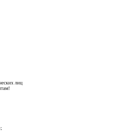
ческих лиц
нтам!
;