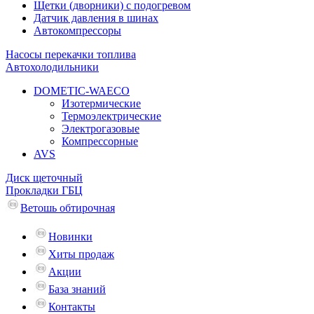
Щетки (дворники) с подогревом
Датчик давления в шинах
Автокомпрессоры
Насосы перекачки топлива
Автохолодильники
DOMETIC-WAECO
Изотермические
Термоэлектрические
Электрогазовые
Компрессорные
AVS
Диск щеточный
Прокладки ГБЦ
Ветошь обтирочная
Новинки
Хиты продаж
Акции
База знаний
Контакты