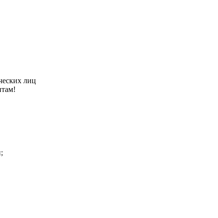
ческих лиц
нтам!
;