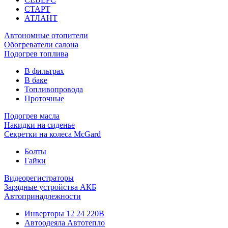
СТАРТ
АТЛАНТ
Автономные отопители
Обогреватели салона
Подогрев топлива
В фильтрах
В баке
Топливопровода
Проточные
Подогрев масла
Накидки на сиденье
Секретки на колеса McGard
Болты
Гайки
Видеорегистраторы
Зарядные устройства АКБ
Автопринадлежности
Инверторы 12 24 220В
Автоодеяла Автотепло