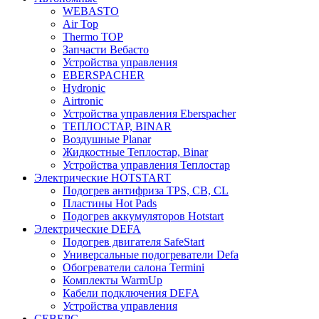
WEBASTO
Air Top
Thermo TOP
Запчасти Вебасто
Устройства управления
EBERSPACHER
Hydronic
Airtronic
Устройства управления Eberspacher
ТЕПЛОСТАР, BINAR
Воздушные Planar
Жидкостные Теплостар, Binar
Устройства управления Теплостар
Электрические HOTSTART
Подогрев антифриза TPS, CB, CL
Пластины Hot Pads
Подогрев аккумуляторов Hotstart
Электрические DEFA
Подогрев двигателя SafeStart
Универсальные подогреватели Defa
Обогреватели салона Termini
Комплекты WarmUp
Кабели подключения DEFA
Устройства управления
СЕВЕРС