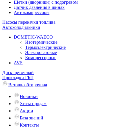
Щетки (дворники) с подогревом
Датчик давления в шинах
Автокомпрессоры
Насосы перекачки топлива
Автохолодильники
DOMETIC-WAECO
Изотермические
Термоэлектрические
Электрогазовые
Компрессорные
AVS
Диск щеточный
Прокладки ГБЦ
Ветошь обтирочная
Новинки
Хиты продаж
Акции
База знаний
Контакты