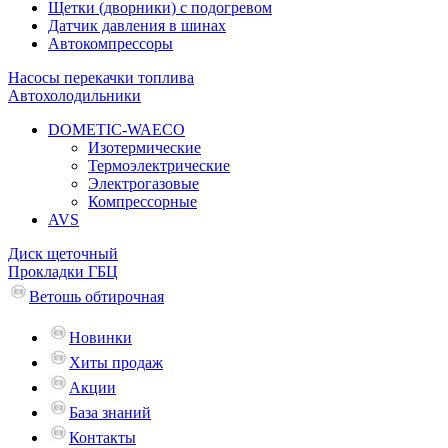
Щетки (дворники) с подогревом
Датчик давления в шинах
Автокомпрессоры
Насосы перекачки топлива
Автохолодильники
DOMETIC-WAECO
Изотермические
Термоэлектрические
Электрогазовые
Компрессорные
AVS
Диск щеточный
Прокладки ГБЦ
Ветошь обтирочная
Новинки
Хиты продаж
Акции
База знаний
Контакты