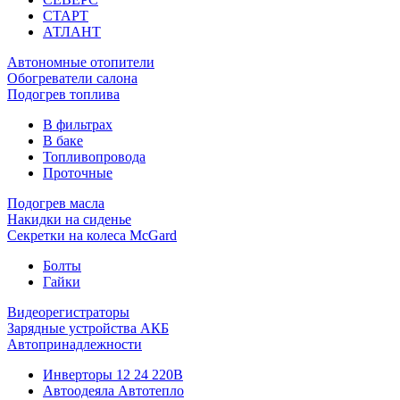
СТАРТ
АТЛАНТ
Автономные отопители
Обогреватели салона
Подогрев топлива
В фильтрах
В баке
Топливопровода
Проточные
Подогрев масла
Накидки на сиденье
Секретки на колеса McGard
Болты
Гайки
Видеорегистраторы
Зарядные устройства АКБ
Автопринадлежности
Инверторы 12 24 220В
Автоодеяла Автотепло