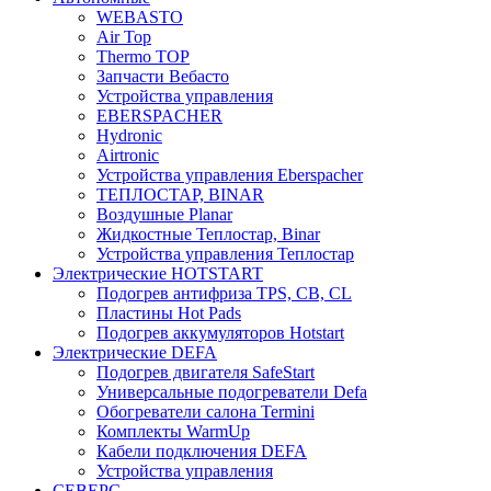
WEBASTO
Air Top
Thermo TOP
Запчасти Вебасто
Устройства управления
EBERSPACHER
Hydronic
Airtronic
Устройства управления Eberspacher
ТЕПЛОСТАР, BINAR
Воздушные Planar
Жидкостные Теплостар, Binar
Устройства управления Теплостар
Электрические HOTSTART
Подогрев антифриза TPS, CB, CL
Пластины Hot Pads
Подогрев аккумуляторов Hotstart
Электрические DEFA
Подогрев двигателя SafeStart
Универсальные подогреватели Defa
Обогреватели салона Termini
Комплекты WarmUp
Кабели подключения DEFA
Устройства управления
СЕВЕРС