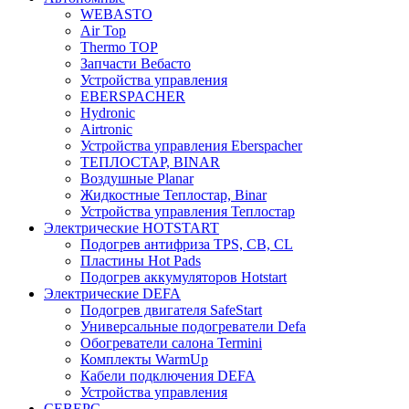
WEBASTO
Air Top
Thermo TOP
Запчасти Вебасто
Устройства управления
EBERSPACHER
Hydronic
Airtronic
Устройства управления Eberspacher
ТЕПЛОСТАР, BINAR
Воздушные Planar
Жидкостные Теплостар, Binar
Устройства управления Теплостар
Электрические HOTSTART
Подогрев антифриза TPS, CB, CL
Пластины Hot Pads
Подогрев аккумуляторов Hotstart
Электрические DEFA
Подогрев двигателя SafeStart
Универсальные подогреватели Defa
Обогреватели салона Termini
Комплекты WarmUp
Кабели подключения DEFA
Устройства управления
СЕВЕРС