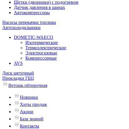
Щетки (дворники) с подогревом
Датчик давления в шинах
Автокомпрессоры
Насосы перекачки топлива
Автохолодильники
DOMETIC-WAECO
Изотермические
Термоэлектрические
Электрогазовые
Компрессорные
AVS
Диск щеточный
Прокладки ГБЦ
Ветошь обтирочная
Новинки
Хиты продаж
Акции
База знаний
Контакты