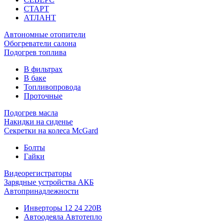
СТАРТ
АТЛАНТ
Автономные отопители
Обогреватели салона
Подогрев топлива
В фильтрах
В баке
Топливопровода
Проточные
Подогрев масла
Накидки на сиденье
Секретки на колеса McGard
Болты
Гайки
Видеорегистраторы
Зарядные устройства АКБ
Автопринадлежности
Инверторы 12 24 220В
Автоодеяла Автотепло