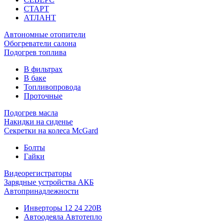
СТАРТ
АТЛАНТ
Автономные отопители
Обогреватели салона
Подогрев топлива
В фильтрах
В баке
Топливопровода
Проточные
Подогрев масла
Накидки на сиденье
Секретки на колеса McGard
Болты
Гайки
Видеорегистраторы
Зарядные устройства АКБ
Автопринадлежности
Инверторы 12 24 220В
Автоодеяла Автотепло