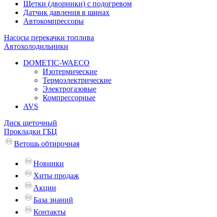
Щетки (дворники) с подогревом
Датчик давления в шинах
Автокомпрессоры
Насосы перекачки топлива
Автохолодильники
DOMETIC-WAECO
Изотермические
Термоэлектрические
Электрогазовые
Компрессорные
AVS
Диск щеточный
Прокладки ГБЦ
Ветошь обтирочная
Новинки
Хиты продаж
Акции
База знаний
Контакты