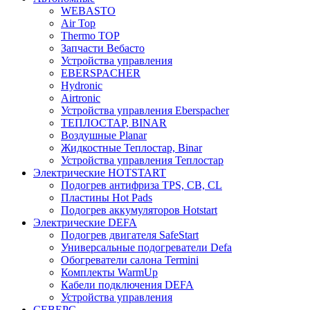
WEBASTO
Air Top
Thermo TOP
Запчасти Вебасто
Устройства управления
EBERSPACHER
Hydronic
Airtronic
Устройства управления Eberspacher
ТЕПЛОСТАР, BINAR
Воздушные Planar
Жидкостные Теплостар, Binar
Устройства управления Теплостар
Электрические HOTSTART
Подогрев антифриза TPS, CB, CL
Пластины Hot Pads
Подогрев аккумуляторов Hotstart
Электрические DEFA
Подогрев двигателя SafeStart
Универсальные подогреватели Defa
Обогреватели салона Termini
Комплекты WarmUp
Кабели подключения DEFA
Устройства управления
СЕВЕРС