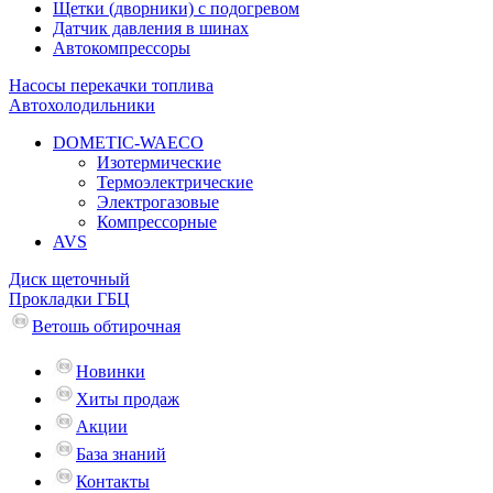
Щетки (дворники) с подогревом
Датчик давления в шинах
Автокомпрессоры
Насосы перекачки топлива
Автохолодильники
DOMETIC-WAECO
Изотермические
Термоэлектрические
Электрогазовые
Компрессорные
AVS
Диск щеточный
Прокладки ГБЦ
Ветошь обтирочная
Новинки
Хиты продаж
Акции
База знаний
Контакты