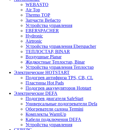
WEBASTO
Air Top
Thermo TOP
Запчасти Вебасто
Устройства управления
EBERSPACHER
Hydronic
Airtronic
Устройства управления Eberspacher
ТЕПЛОСТАР, BINAR
Воздушные Planar
Жидкостные Теплостар, Binar
Устройства управления Теплостар
Электрические HOTSTART
Подогрев антифриза TPS, CB, CL
Пластины Hot Pads
Подогрев аккумуляторов Hotstart
Электрические DEFA
Подогрев двигателя SafeStart
Универсальные подогреватели Defa
Обогреватели салона Termini
Комплекты WarmUp
Кабели подключения DEFA
Устройства управления
СЕВЕРС