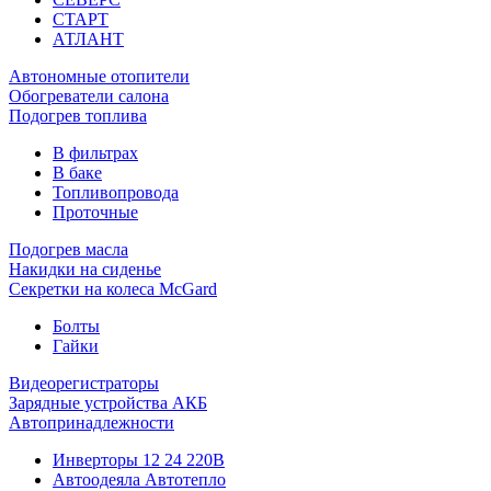
СТАРТ
АТЛАНТ
Автономные отопители
Обогреватели салона
Подогрев топлива
В фильтрах
В баке
Топливопровода
Проточные
Подогрев масла
Накидки на сиденье
Секретки на колеса McGard
Болты
Гайки
Видеорегистраторы
Зарядные устройства АКБ
Автопринадлежности
Инверторы 12 24 220В
Автоодеяла Автотепло