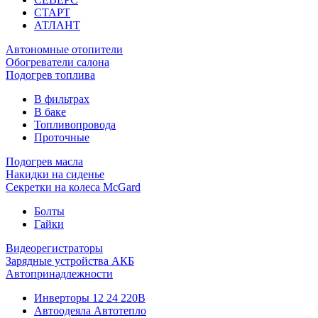
СТАРТ
АТЛАНТ
Автономные отопители
Обогреватели салона
Подогрев топлива
В фильтрах
В баке
Топливопровода
Проточные
Подогрев масла
Накидки на сиденье
Секретки на колеса McGard
Болты
Гайки
Видеорегистраторы
Зарядные устройства АКБ
Автопринадлежности
Инверторы 12 24 220В
Автоодеяла Автотепло