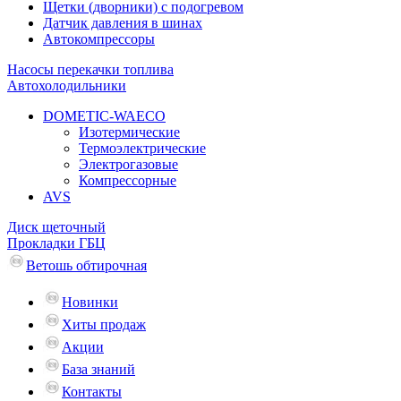
Щетки (дворники) с подогревом
Датчик давления в шинах
Автокомпрессоры
Насосы перекачки топлива
Автохолодильники
DOMETIC-WAECO
Изотермические
Термоэлектрические
Электрогазовые
Компрессорные
AVS
Диск щеточный
Прокладки ГБЦ
Ветошь обтирочная
Новинки
Хиты продаж
Акции
База знаний
Контакты