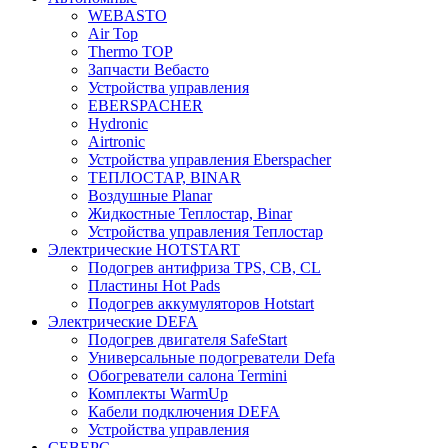
WEBASTO
Air Top
Thermo TOP
Запчасти Вебасто
Устройства управления
EBERSPACHER
Hydronic
Airtronic
Устройства управления Eberspacher
ТЕПЛОСТАР, BINAR
Воздушные Planar
Жидкостные Теплостар, Binar
Устройства управления Теплостар
Электрические HOTSTART
Подогрев антифриза TPS, CB, CL
Пластины Hot Pads
Подогрев аккумуляторов Hotstart
Электрические DEFA
Подогрев двигателя SafeStart
Универсальные подогреватели Defa
Обогреватели салона Termini
Комплекты WarmUp
Кабели подключения DEFA
Устройства управления
СЕВЕРС