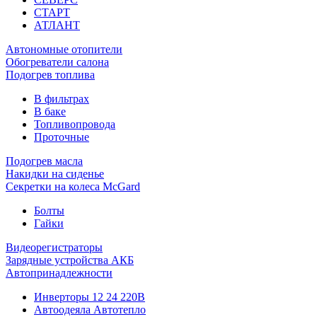
СТАРТ
АТЛАНТ
Автономные отопители
Обогреватели салона
Подогрев топлива
В фильтрах
В баке
Топливопровода
Проточные
Подогрев масла
Накидки на сиденье
Секретки на колеса McGard
Болты
Гайки
Видеорегистраторы
Зарядные устройства АКБ
Автопринадлежности
Инверторы 12 24 220В
Автоодеяла Автотепло