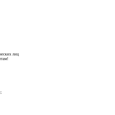
ческих лиц
нтам!
;