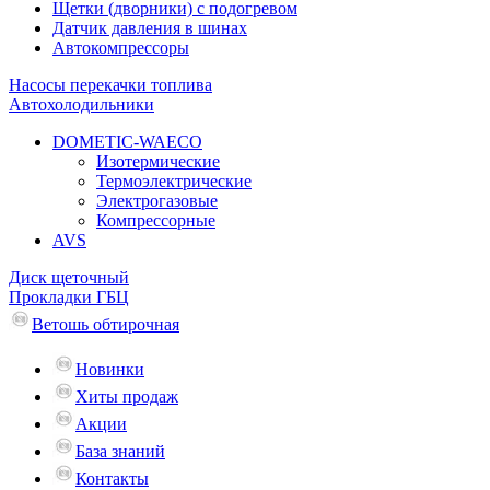
Щетки (дворники) с подогревом
Датчик давления в шинах
Автокомпрессоры
Насосы перекачки топлива
Автохолодильники
DOMETIC-WAECO
Изотермические
Термоэлектрические
Электрогазовые
Компрессорные
AVS
Диск щеточный
Прокладки ГБЦ
Ветошь обтирочная
Новинки
Хиты продаж
Акции
База знаний
Контакты