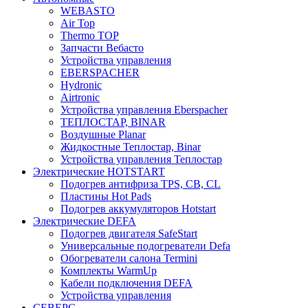
WEBASTO
Air Top
Thermo TOP
Запчасти Вебасто
Устройства управления
EBERSPACHER
Hydronic
Airtronic
Устройства управления Eberspacher
ТЕПЛОСТАР, BINAR
Воздушные Planar
Жидкостные Теплостар, Binar
Устройства управления Теплостар
Электрические HOTSTART
Подогрев антифриза TPS, CB, CL
Пластины Hot Pads
Подогрев аккумуляторов Hotstart
Электрические DEFA
Подогрев двигателя SafeStart
Универсальные подогреватели Defa
Обогреватели салона Termini
Комплекты WarmUp
Кабели подключения DEFA
Устройства управления
СЕВЕРС