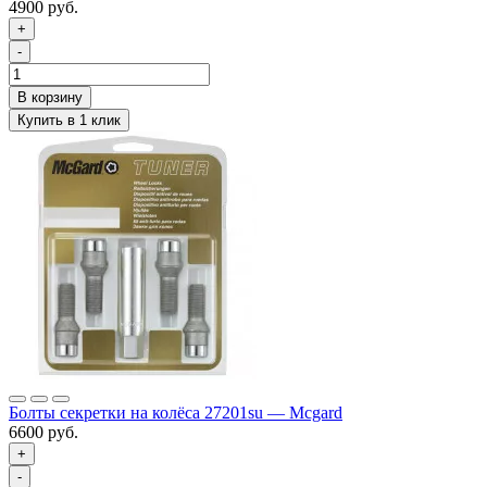
4900 руб.
+
-
Болты секретки на колёса 27201su — Mcgard
6600 руб.
+
-