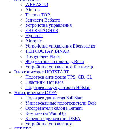
WEBASTO
Air Top
Thermo TOP
Запчасти Вебасто
Устройства управления
EBERSPACHER
Hydronic
Airtronic
Устройства управления Eberspacher
ТЕПЛОСТАР, BINAR
Воздушные Planar
Жидкостные Теплостар, Binar
Устройства управления Теплостар
Электрические HOTSTART
Подогрев антифриза TPS, CB, CL
Пластины Hot Pads
Подогрев аккумуляторов Hotstart
Электрические DEFA
Подогрев двигателя SafeStart
Универсальные подогреватели Defa
Обогреватели салона Termini
Комплекты WarmUp
Кабели подключения DEFA
Устройства управления
СЕВЕРС