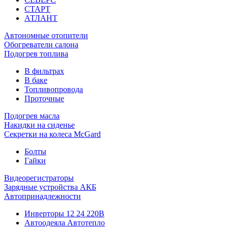
СТАРТ
АТЛАНТ
Автономные отопители
Обогреватели салона
Подогрев топлива
В фильтрах
В баке
Топливопровода
Проточные
Подогрев масла
Накидки на сиденье
Секретки на колеса McGard
Болты
Гайки
Видеорегистраторы
Зарядные устройства АКБ
Автопринадлежности
Инверторы 12 24 220В
Автоодеяла Автотепло