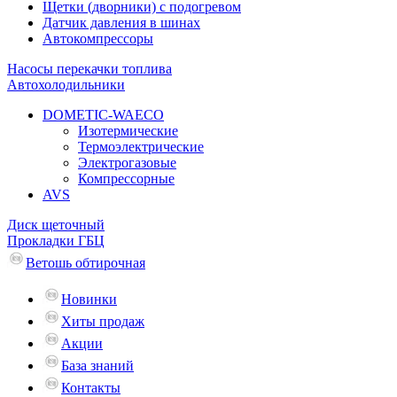
Щетки (дворники) с подогревом
Датчик давления в шинах
Автокомпрессоры
Насосы перекачки топлива
Автохолодильники
DOMETIC-WAECO
Изотермические
Термоэлектрические
Электрогазовые
Компрессорные
AVS
Диск щеточный
Прокладки ГБЦ
Ветошь обтирочная
Новинки
Хиты продаж
Акции
База знаний
Контакты