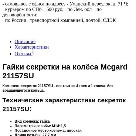
- самовывоз с офиса по адресу - Уманский переулок, д. 71 Ч;
- курьером по СПб – 500 руб; - по Лен. обл – по
договорённости;
- по России– транспортной компанией, почтой, СДЭК
Описание
Характеристики
0
Отзывы
Гайки секретки на колёса Mcgard
21157SU
Комплект секреток 21157SU - состоит из 4 гаек и 1 ключа, без
вращающегося кольца.
Технические характеристики секреток
:
21157SU
Вид крепежа: гайка
Параметры резьбы: М14*1,5
Посадочное место крепежа: плоская
Длина резьбы: 27,7 мм