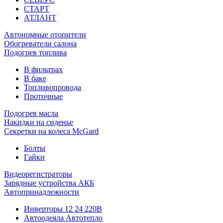
СТАРТ
АТЛАНТ
Автономные отопители
Обогреватели салона
Подогрев топлива
В фильтрах
В баке
Топливопровода
Проточные
Подогрев масла
Накидки на сиденье
Секретки на колеса McGard
Болты
Гайки
Видеорегистраторы
Зарядные устройства АКБ
Автопринадлежности
Инверторы 12 24 220В
Автоодеяла Автотепло