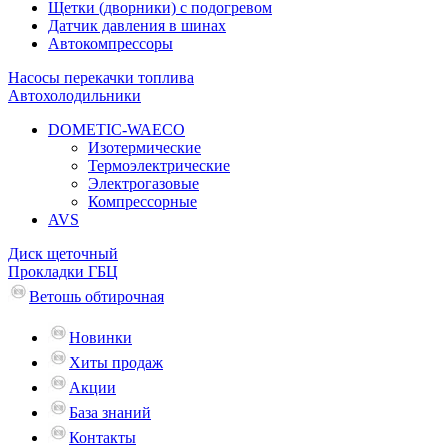
Щетки (дворники) с подогревом
Датчик давления в шинах
Автокомпрессоры
Насосы перекачки топлива
Автохолодильники
DOMETIC-WAECO
Изотермические
Термоэлектрические
Электрогазовые
Компрессорные
AVS
Диск щеточный
Прокладки ГБЦ
Ветошь обтирочная
Новинки
Хиты продаж
Акции
База знаний
Контакты