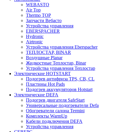
WEBASTO
Air Top
Thermo TOP
Запчасти Вебасто
Устройства управления
EBERSPACHER
Hydronic
Airtronic
Устройства управления Eberspacher
ТЕПЛОСТАР, BINAR
Воздушные Planar
Жидкостные Теплостар, Binar
Устройства управления Теплостар
Электрические HOTSTART
Подогрев антифриза TPS, CB, CL
Пластины Hot Pads
Подогрев аккумуляторов Hotstart
Электрические DEFA
Подогрев двигателя SafeStart
Универсальные подогреватели Defa
Обогреватели салона Termini
Комплекты WarmUp
Кабели подключения DEFA
Устройства управления
СЕВЕРС