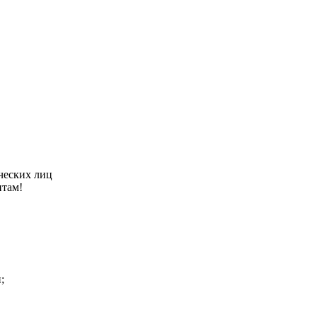
ческих лиц
нтам!
;