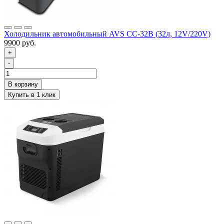
Холодильник автомобильный AVS CC-32B (32л, 12V/220V)
9900 руб.
+
-