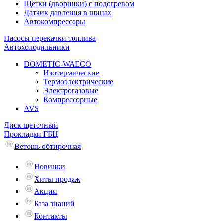
Щетки (дворники) с подогревом
Датчик давления в шинах
Автокомпрессоры
Насосы перекачки топлива
Автохолодильники
DOMETIC-WAECO
Изотермические
Термоэлектрические
Электрогазовые
Компрессорные
AVS
Диск щеточный
Прокладки ГБЦ
Ветошь обтирочная
Новинки
Хиты продаж
Акции
База знаний
Контакты