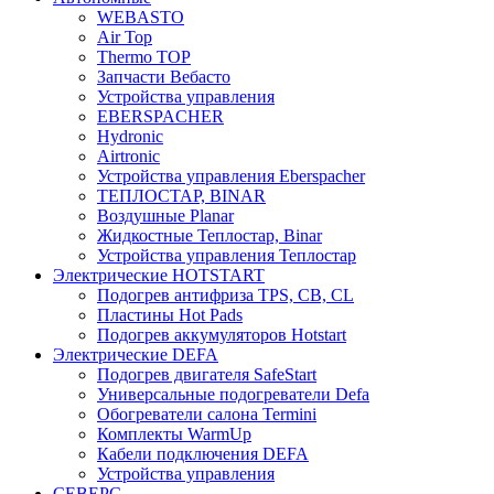
WEBASTO
Air Top
Thermo TOP
Запчасти Вебасто
Устройства управления
EBERSPACHER
Hydronic
Airtronic
Устройства управления Eberspacher
ТЕПЛОСТАР, BINAR
Воздушные Planar
Жидкостные Теплостар, Binar
Устройства управления Теплостар
Электрические HOTSTART
Подогрев антифриза TPS, CB, CL
Пластины Hot Pads
Подогрев аккумуляторов Hotstart
Электрические DEFA
Подогрев двигателя SafeStart
Универсальные подогреватели Defa
Обогреватели салона Termini
Комплекты WarmUp
Кабели подключения DEFA
Устройства управления
СЕВЕРС