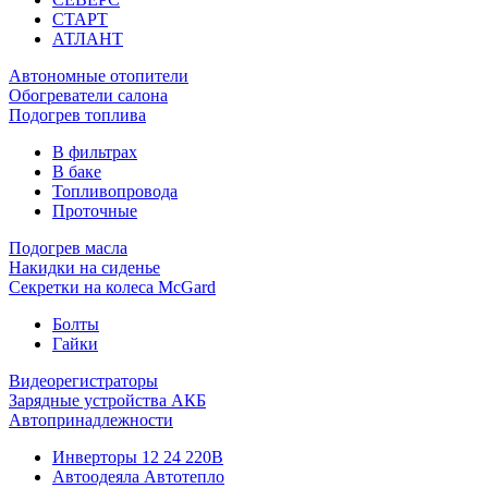
СТАРТ
АТЛАНТ
Автономные отопители
Обогреватели салона
Подогрев топлива
В фильтрах
В баке
Топливопровода
Проточные
Подогрев масла
Накидки на сиденье
Секретки на колеса McGard
Болты
Гайки
Видеорегистраторы
Зарядные устройства АКБ
Автопринадлежности
Инверторы 12 24 220В
Автоодеяла Автотепло