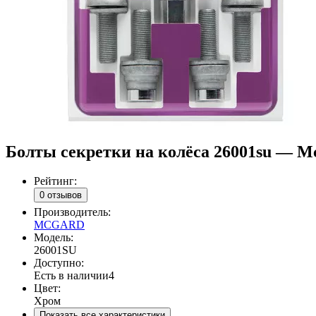
Болты секретки на колёса 26001su — M
Рейтинг:
0 отзывов
Производитель:
MCGARD
Модель:
26001SU
Доступно:
Есть в наличии
4
Цвет:
Хром
Показать все характеристики