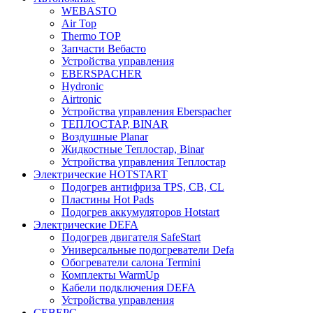
WEBASTO
Air Top
Thermo TOP
Запчасти Вебасто
Устройства управления
EBERSPACHER
Hydronic
Airtronic
Устройства управления Eberspacher
ТЕПЛОСТАР, BINAR
Воздушные Planar
Жидкостные Теплостар, Binar
Устройства управления Теплостар
Электрические HOTSTART
Подогрев антифриза TPS, CB, CL
Пластины Hot Pads
Подогрев аккумуляторов Hotstart
Электрические DEFA
Подогрев двигателя SafeStart
Универсальные подогреватели Defa
Обогреватели салона Termini
Комплекты WarmUp
Кабели подключения DEFA
Устройства управления
СЕВЕРС