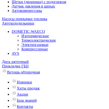
Щетки (дворники) с подогревом
Датчик давления в шинах
Автокомпрессоры
Насосы перекачки топлива
Автохолодильники
DOMETIC-WAECO
Изотермические
Термоэлектрические
Электрогазовые
Компрессорные
AVS
Диск щеточный
Прокладки ГБЦ
Ветошь обтирочная
Новинки
Хиты продаж
Акции
База знаний
Контакты