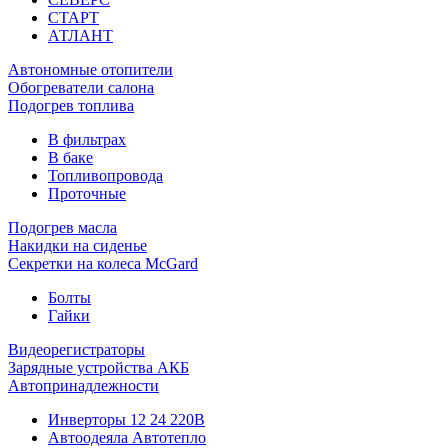
СТАРТ
АТЛАНТ
Автономные отопители
Обогреватели салона
Подогрев топлива
В фильтрах
В баке
Топливопровода
Проточные
Подогрев масла
Накидки на сиденье
Секретки на колеса McGard
Болты
Гайки
Видеорегистраторы
Зарядные устройства АКБ
Автопринадлежности
Инверторы 12 24 220В
Автоодеяла Автотепло