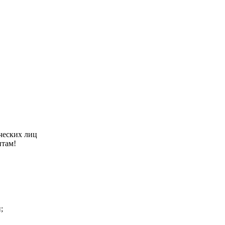
ческих лиц
нтам!
;