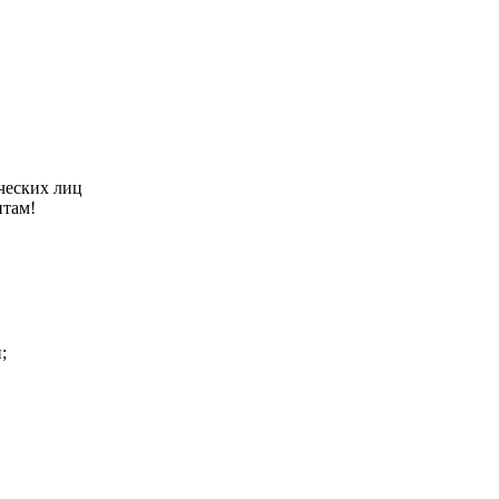
ческих лиц
нтам!
;