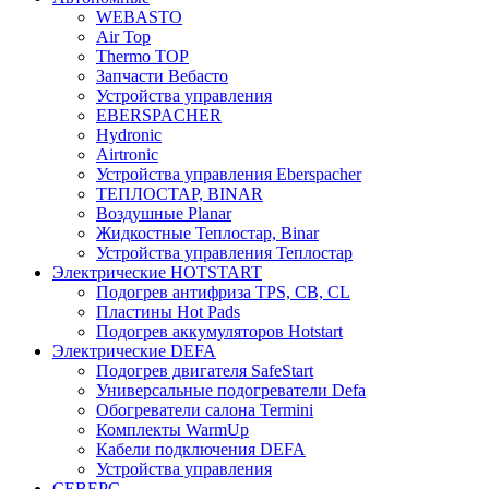
WEBASTO
Air Top
Thermo TOP
Запчасти Вебасто
Устройства управления
EBERSPACHER
Hydronic
Airtronic
Устройства управления Eberspacher
ТЕПЛОСТАР, BINAR
Воздушные Planar
Жидкостные Теплостар, Binar
Устройства управления Теплостар
Электрические HOTSTART
Подогрев антифриза TPS, CB, CL
Пластины Hot Pads
Подогрев аккумуляторов Hotstart
Электрические DEFA
Подогрев двигателя SafeStart
Универсальные подогреватели Defa
Обогреватели салона Termini
Комплекты WarmUp
Кабели подключения DEFA
Устройства управления
СЕВЕРС