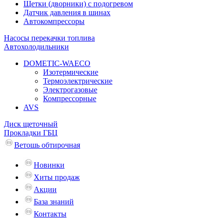
Щетки (дворники) с подогревом
Датчик давления в шинах
Автокомпрессоры
Насосы перекачки топлива
Автохолодильники
DOMETIC-WAECO
Изотермические
Термоэлектрические
Электрогазовые
Компрессорные
AVS
Диск щеточный
Прокладки ГБЦ
Ветошь обтирочная
Новинки
Хиты продаж
Акции
База знаний
Контакты