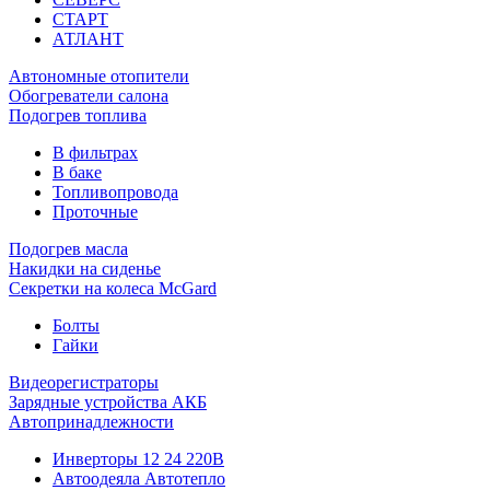
СТАРТ
АТЛАНТ
Автономные отопители
Обогреватели салона
Подогрев топлива
В фильтрах
В баке
Топливопровода
Проточные
Подогрев масла
Накидки на сиденье
Секретки на колеса McGard
Болты
Гайки
Видеорегистраторы
Зарядные устройства АКБ
Автопринадлежности
Инверторы 12 24 220В
Автоодеяла Автотепло