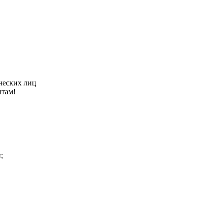
ческих лиц
нтам!
;