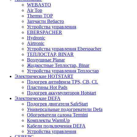
WEBASTO
Air Top
Thermo TOP
Запчасти Вебасто
Устройства управления
EBERSPACHER
Hydronic
Airtronic
Устройства управления Eberspacher
ТЕПЛОСТАР, BINAR
Воздушные Planar
Жидкостные Теплостар, Binar
Устройства управления Теплостар
Электрические HOTSTART
Подогрев антифриза TPS, CB, CL
Пластины Hot Pads
Подогрев аккумуляторов Hotstart
Электрические DEFA
Подогрев двигателя SafeStart
Универсальные подогреватели Defa
Обогреватели салона Termini
Комплекты WarmUp
Кабели подключения DEFA
Устройства управления
СЕВЕРС