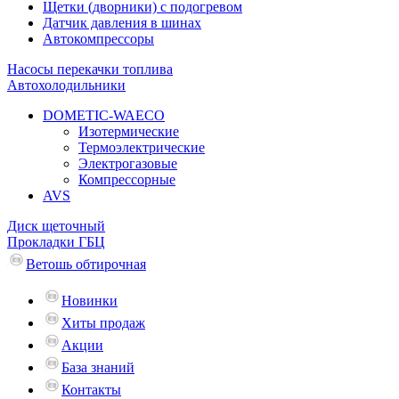
Щетки (дворники) с подогревом
Датчик давления в шинах
Автокомпрессоры
Насосы перекачки топлива
Автохолодильники
DOMETIC-WAECO
Изотермические
Термоэлектрические
Электрогазовые
Компрессорные
AVS
Диск щеточный
Прокладки ГБЦ
Ветошь обтирочная
Новинки
Хиты продаж
Акции
База знаний
Контакты