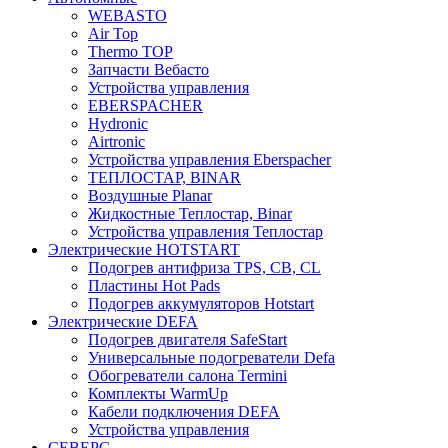
WEBASTO
Air Top
Thermo TOP
Запчасти Вебасто
Устройства управления
EBERSPACHER
Hydronic
Airtronic
Устройства управления Eberspacher
ТЕПЛОСТАР, BINAR
Воздушные Planar
Жидкостные Теплостар, Binar
Устройства управления Теплостар
Электрические HOTSTART
Подогрев антифриза TPS, CB, CL
Пластины Hot Pads
Подогрев аккумуляторов Hotstart
Электрические DEFA
Подогрев двигателя SafeStart
Универсальные подогреватели Defa
Обогреватели салона Termini
Комплекты WarmUp
Кабели подключения DEFA
Устройства управления
СЕВЕРС