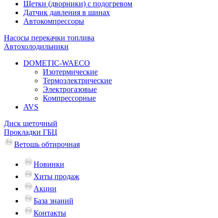
Щетки (дворники) с подогревом
Датчик давления в шинах
Автокомпрессоры
Насосы перекачки топлива
Автохолодильники
DOMETIC-WAECO
Изотермические
Термоэлектрические
Электрогазовые
Компрессорные
AVS
Диск щеточный
Прокладки ГБЦ
Ветошь обтирочная
Новинки
Хиты продаж
Акции
База знаний
Контакты