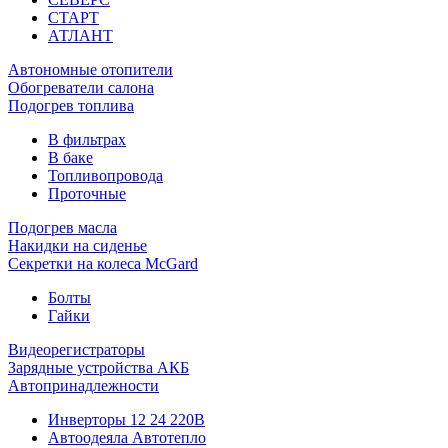
СТАРТ
АТЛАНТ
Автономные отопители
Обогреватели салона
Подогрев топлива
В фильтрах
В баке
Топливопровода
Проточные
Подогрев масла
Накидки на сиденье
Секретки на колеса McGard
Болты
Гайки
Видеорегистраторы
Зарядные устройства АКБ
Автопринадлежности
Инверторы 12 24 220В
Автоодеяла Автотепло