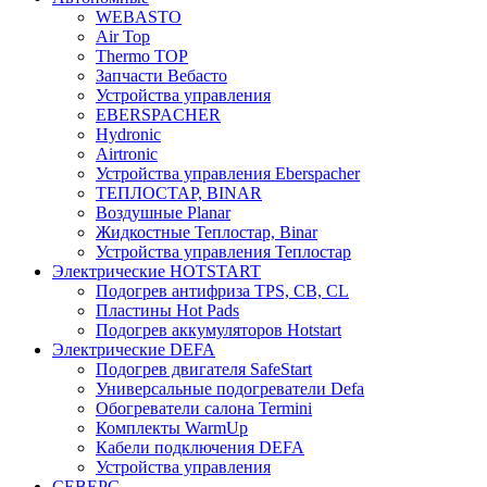
WEBASTO
Air Top
Thermo TOP
Запчасти Вебасто
Устройства управления
EBERSPACHER
Hydronic
Airtronic
Устройства управления Eberspacher
ТЕПЛОСТАР, BINAR
Воздушные Planar
Жидкостные Теплостар, Binar
Устройства управления Теплостар
Электрические HOTSTART
Подогрев антифриза TPS, CB, CL
Пластины Hot Pads
Подогрев аккумуляторов Hotstart
Электрические DEFA
Подогрев двигателя SafeStart
Универсальные подогреватели Defa
Обогреватели салона Termini
Комплекты WarmUp
Кабели подключения DEFA
Устройства управления
СЕВЕРС