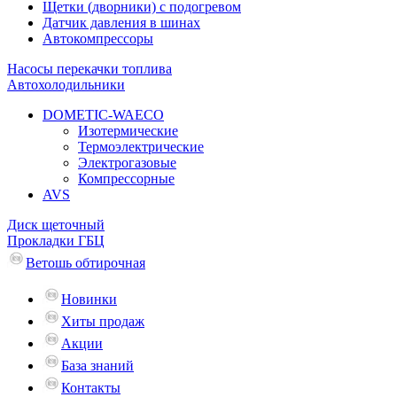
Щетки (дворники) с подогревом
Датчик давления в шинах
Автокомпрессоры
Насосы перекачки топлива
Автохолодильники
DOMETIC-WAECO
Изотермические
Термоэлектрические
Электрогазовые
Компрессорные
AVS
Диск щеточный
Прокладки ГБЦ
Ветошь обтирочная
Новинки
Хиты продаж
Акции
База знаний
Контакты