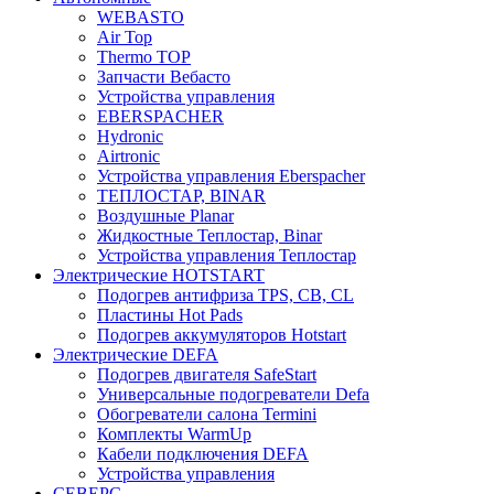
WEBASTO
Air Top
Thermo TOP
Запчасти Вебасто
Устройства управления
EBERSPACHER
Hydronic
Airtronic
Устройства управления Eberspacher
ТЕПЛОСТАР, BINAR
Воздушные Planar
Жидкостные Теплостар, Binar
Устройства управления Теплостар
Электрические HOTSTART
Подогрев антифриза TPS, CB, CL
Пластины Hot Pads
Подогрев аккумуляторов Hotstart
Электрические DEFA
Подогрев двигателя SafeStart
Универсальные подогреватели Defa
Обогреватели салона Termini
Комплекты WarmUp
Кабели подключения DEFA
Устройства управления
СЕВЕРС