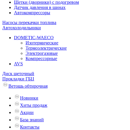
Щетки (дворники) с подогревом
Датчик давления в шинах
Автокомпрессоры
Насосы перекачки топлива
Автохолодильники
DOMETIC-WAECO
Изотермические
Термоэлектрические
Электрогазовые
Компрессорные
AVS
Диск щеточный
Прокладки ГБЦ
Ветошь обтирочная
Новинки
Хиты продаж
Акции
База знаний
Контакты