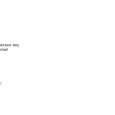
ческих лиц
нтам!
;