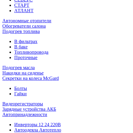
СТАРТ
АТЛАНТ
Автономные отопители
Обогреватели салона
Подогрев топлива
В фильтрах
В баке
Топливопровода
Проточные
Подогрев масла
Накидки на сиденье
Секретки на колеса McGard
Болты
Гайки
Видеорегистраторы
Зарядные устройства АКБ
Автопринадлежности
Инверторы 12 24 220В
Автоодеяла Автотепло