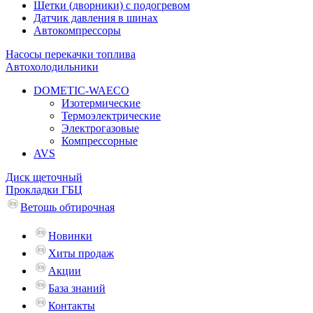
Щетки (дворники) с подогревом
Датчик давления в шинах
Автокомпрессоры
Насосы перекачки топлива
Автохолодильники
DOMETIC-WAECO
Изотермические
Термоэлектрические
Электрогазовые
Компрессорные
AVS
Диск щеточный
Прокладки ГБЦ
Ветошь обтирочная
Новинки
Хиты продаж
Акции
База знаний
Контакты