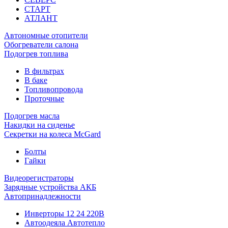
СТАРТ
АТЛАНТ
Автономные отопители
Обогреватели салона
Подогрев топлива
В фильтрах
В баке
Топливопровода
Проточные
Подогрев масла
Накидки на сиденье
Секретки на колеса McGard
Болты
Гайки
Видеорегистраторы
Зарядные устройства АКБ
Автопринадлежности
Инверторы 12 24 220В
Автоодеяла Автотепло