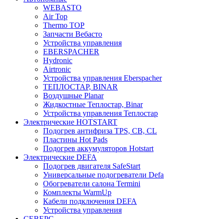
WEBASTO
Air Top
Thermo TOP
Запчасти Вебасто
Устройства управления
EBERSPACHER
Hydronic
Airtronic
Устройства управления Eberspacher
ТЕПЛОСТАР, BINAR
Воздушные Planar
Жидкостные Теплостар, Binar
Устройства управления Теплостар
Электрические HOTSTART
Подогрев антифриза TPS, CB, CL
Пластины Hot Pads
Подогрев аккумуляторов Hotstart
Электрические DEFA
Подогрев двигателя SafeStart
Универсальные подогреватели Defa
Обогреватели салона Termini
Комплекты WarmUp
Кабели подключения DEFA
Устройства управления
СЕВЕРС