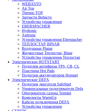
WEBASTO
Air Top
Thermo TOP
Запчасти Вебасто
Устройства управления
EBERSPACHER
Hydronic
Airtronic
Устройства управления Eberspacher
ТЕПЛОСТАР, BINAR
Воздушные Planar
Жидкостные Теплостар, Binar
Устройства управления Теплостар
Электрические HOTSTART
Подогрев антифриза TPS, CB, CL
Пластины Hot Pads
Подогрев аккумуляторов Hotstart
Электрические DEFA
Подогрев двигателя SafeStart
Универсальные подогреватели Defa
Обогреватели салона Termini
Комплекты WarmUp
Кабели подключения DEFA
Устройства управления
СЕВЕРС