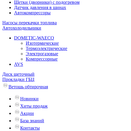
Щетки (дворники) с подогревом
Датчик давления в шинах
Автокомпрессоры
Насосы перекачки топлива
Автохолодильники
DOMETIC-WAECO
Изотермические
Термоэлектрические
Электрогазовые
Компрессорные
AVS
Диск щеточный
Прокладки ГБЦ
Ветошь обтирочная
Новинки
Хиты продаж
Акции
База знаний
Контакты