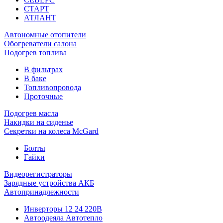
СТАРТ
АТЛАНТ
Автономные отопители
Обогреватели салона
Подогрев топлива
В фильтрах
В баке
Топливопровода
Проточные
Подогрев масла
Накидки на сиденье
Секретки на колеса McGard
Болты
Гайки
Видеорегистраторы
Зарядные устройства АКБ
Автопринадлежности
Инверторы 12 24 220В
Автоодеяла Автотепло