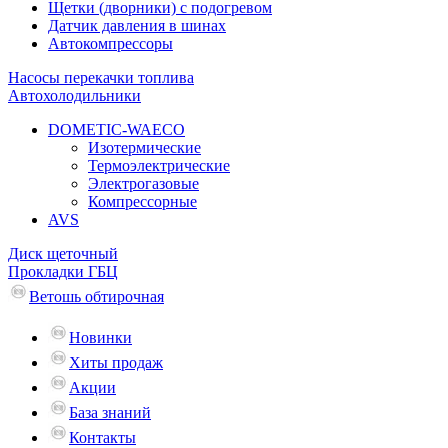
Щетки (дворники) с подогревом
Датчик давления в шинах
Автокомпрессоры
Насосы перекачки топлива
Автохолодильники
DOMETIC-WAECO
Изотермические
Термоэлектрические
Электрогазовые
Компрессорные
AVS
Диск щеточный
Прокладки ГБЦ
Ветошь обтирочная
Новинки
Хиты продаж
Акции
База знаний
Контакты