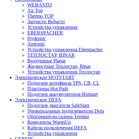
WEBASTO
Air Top
Thermo TOP
Запчасти Вебасто
Устройства управления
EBERSPACHER
Hydronic
Airtronic
Устройства управления Eberspacher
ТЕПЛОСТАР, BINAR
Воздушные Planar
Жидкостные Теплостар, Binar
Устройства управления Теплостар
Электрические HOTSTART
Подогрев антифриза TPS, CB, CL
Пластины Hot Pads
Подогрев аккумуляторов Hotstart
Электрические DEFA
Подогрев двигателя SafeStart
Универсальные подогреватели Defa
Обогреватели салона Termini
Комплекты WarmUp
Кабели подключения DEFA
Устройства управления
СЕВЕРС