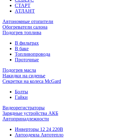
СТАРТ
АТЛАНТ
Автономные отопители
Обогреватели салона
Подогрев топлива
В фильтрах
В баке
Топливопровода
Проточные
Подогрев масла
Накидки на сиденье
Секретки на колеса McGard
Болты
Гайки
Видеорегистраторы
Зарядные устройства АКБ
Автопринадлежности
Инверторы 12 24 220В
Автоодеяла Автотепло