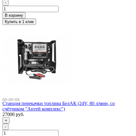
-
Станция перекачки топлива БелАК (24V, 80 л/мин, со
счётчиком "Антей комплекс")
27000 руб.
+
-