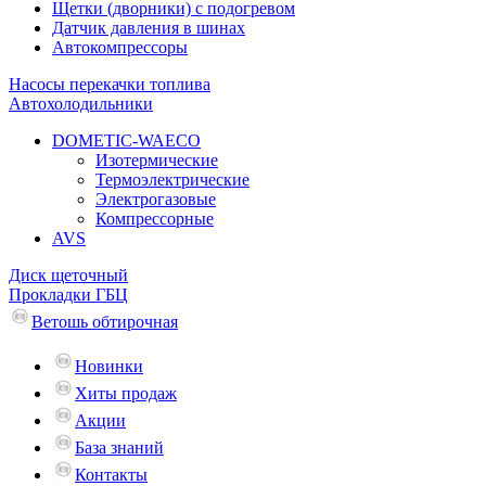
Щетки (дворники) с подогревом
Датчик давления в шинах
Автокомпрессоры
Насосы перекачки топлива
Автохолодильники
DOMETIC-WAECO
Изотермические
Термоэлектрические
Электрогазовые
Компрессорные
AVS
Диск щеточный
Прокладки ГБЦ
Ветошь обтирочная
Новинки
Хиты продаж
Акции
База знаний
Контакты