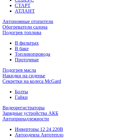
СТАРТ
АТЛАНТ
Автономные отопители
Обогреватели салона
Подогрев топлива
В фильтрах
В баке
Топливопровода
Проточные
Подогрев масла
Накидки на сиденье
Секретки на колеса McGard
Болты
Гайки
Видеорегистраторы
Зарядные устройства АКБ
Автопринадлежности
Инверторы 12 24 220В
Автоодеяла Автотепло