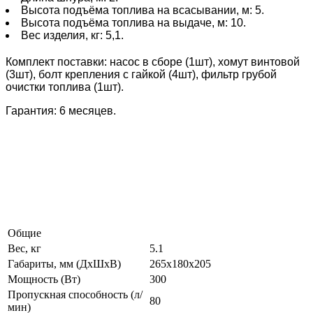
Высота подъёма топлива на всасывании, м: 5.
Высота подъёма топлива на выдаче, м: 10.
Вес изделия, кг: 5,1.
Комплект поставки: н
асос в сборе (1шт), х
омут винтовой
(3шт), б
олт крепления с гайкой (4шт), ф
ильтр грубой
очистки топлива (1шт).
Гарантия: 6 месяцев.
Общие
Вес, кг
5.1
Габариты, мм (ДxШxВ)
265х180х205
Мощность (Вт)
300
Пропускная способность (л/
80
мин)