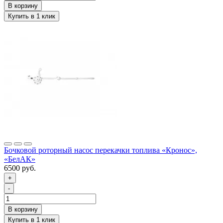
Бочковой роторный насос перекачки топлива «Кронос»,
«БелАК»
6500 руб.
+
-