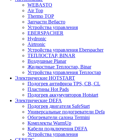
WEBASTO
Air Top
Thermo TOP
Запчасти Вебасто
Устройства управления
EBERSPACHER
Hydronic
Airtronic
Устройства управления Eberspacher
ТЕПЛОСТАР, BINAR
Воздушные Planar
Жидкостные Теплостар, Binar
Устройства управления Теплостар
Электрические HOTSTART
Подогрев антифриза TPS, CB, CL
Пластины Hot Pads
Подогрев аккумуляторов Hotstart
Электрические DEFA
Подогрев двигателя SafeStart
Универсальные подогреватели Defa
Обогреватели салона Termini
Комплекты WarmUp
Кабели подключения DEFA
Устройства управления
СЕВЕРС